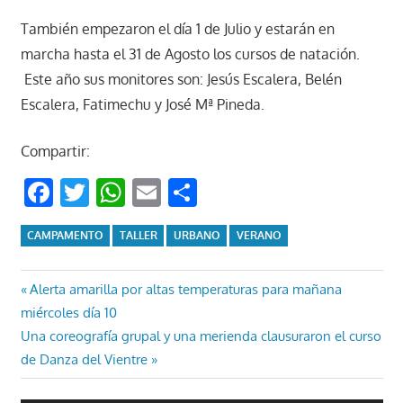
También empezaron el día 1 de Julio y estarán en
marcha hasta el 31 de Agosto los cursos de natación.
Este año sus monitores son: Jesús Escalera, Belén
Escalera, Fatimechu y José Mª Pineda.
Compartir:
Facebook
Twitter
WhatsApp
Email
Compartir
CAMPAMENTO
TALLER
URBANO
VERANO
Navegación
Entrada
Alerta amarilla por altas temperaturas para mañana
anterior:
miércoles día 10
de
Entrada
Una coreografía grupal y una merienda clausuraron el curso
entradas
siguiente:
de Danza del Vientre