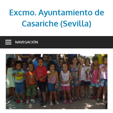
Saltar
al
Excmo. Ayuntamiento de
contenido
Casariche (Sevilla)
Web
oficial
NAVEGACIÓN
del
Ayuntamiento
de
Casariche
(Sevilla)