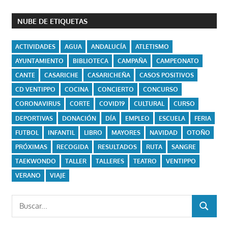
NUBE DE ETIQUETAS
ACTIVIDADES
AGUA
ANDALUCÍA
ATLETISMO
AYUNTAMIENTO
BIBLIOTECA
CAMPAÑA
CAMPEONATO
CANTE
CASARICHE
CASARICHEÑA
CASOS POSITIVOS
CD VENTIPPO
COCINA
CONCIERTO
CONCURSO
CORONAVIRUS
CORTE
COVID19
CULTURAL
CURSO
DEPORTIVAS
DONACIÓN
DÍA
EMPLEO
ESCUELA
FERIA
FUTBOL
INFANTIL
LIBRO
MAYORES
NAVIDAD
OTOÑO
PRÓXIMAS
RECOGIDA
RESULTADOS
RUTA
SANGRE
TAEKWONDO
TALLER
TALLERES
TEATRO
VENTIPPO
VERANO
VIAJE
Buscar:
BUSCAR