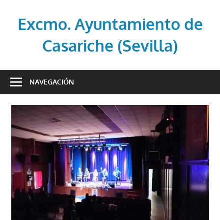
Saltar
al
Excmo. Ayuntamiento de
contenido
Casariche (Sevilla)
Web
oficial
NAVEGACIÓN
del
Ayuntamiento
de
Casariche
(Sevilla)