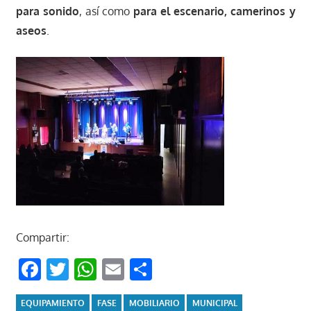
para sonido
, así como
para el escenario, camerinos y
aseos
.
Compartir:
Facebook
Twitter
WhatsApp
Email
Compartir
EQUIPAMIENTO
FASE
MOBILIARIO
MUNICIPAL