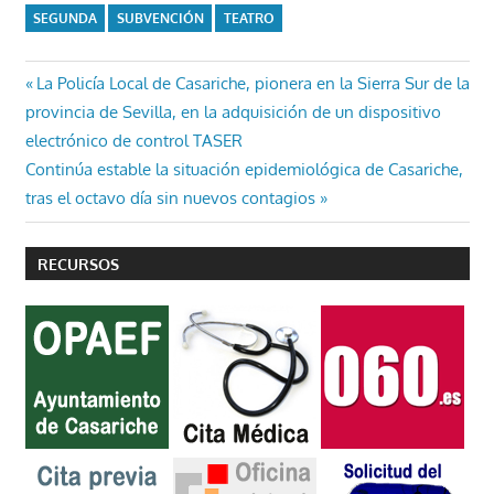
SEGUNDA
SUBVENCIÓN
TEATRO
Navegación
Entrada
La Policía Local de Casariche, pionera en la Sierra Sur de la
anterior:
provincia de Sevilla, en la adquisición de un dispositivo
de
electrónico de control TASER
entradas
Entrada
Continúa estable la situación epidemiológica de Casariche,
siguiente:
tras el octavo día sin nuevos contagios
RECURSOS