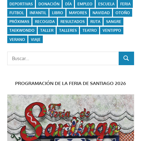
DEPORTIVAS
DONACIÓN
DÍA
EMPLEO
ESCUELA
FERIA
FUTBOL
INFANTIL
LIBRO
MAYORES
NAVIDAD
OTOÑO
PRÓXIMAS
RECOGIDA
RESULTADOS
RUTA
SANGRE
TAEKWONDO
TALLER
TALLERES
TEATRO
VENTIPPO
VERANO
VIAJE
Buscar:
BUSCAR
PROGRAMACIÓN DE LA FERIA DE SANTIAGO 2026