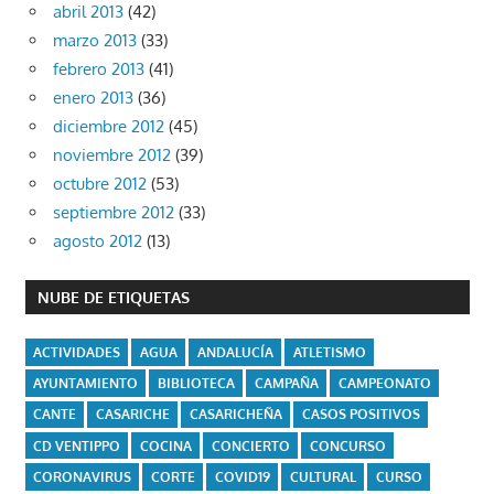
abril 2013
(42)
marzo 2013
(33)
febrero 2013
(41)
enero 2013
(36)
diciembre 2012
(45)
noviembre 2012
(39)
octubre 2012
(53)
septiembre 2012
(33)
agosto 2012
(13)
NUBE DE ETIQUETAS
ACTIVIDADES
AGUA
ANDALUCÍA
ATLETISMO
AYUNTAMIENTO
BIBLIOTECA
CAMPAÑA
CAMPEONATO
CANTE
CASARICHE
CASARICHEÑA
CASOS POSITIVOS
CD VENTIPPO
COCINA
CONCIERTO
CONCURSO
CORONAVIRUS
CORTE
COVID19
CULTURAL
CURSO