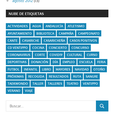
agosto 2012
(13)
NUBE DE ETIQUETAS
ACTIVIDADES
AGUA
ANDALUCÍA
ATLETISMO
AYUNTAMIENTO
BIBLIOTECA
CAMPAÑA
CAMPEONATO
CANTE
CASARICHE
CASARICHEÑA
CASOS POSITIVOS
CD VENTIPPO
COCINA
CONCIERTO
CONCURSO
CORONAVIRUS
CORTE
COVID19
CULTURAL
CURSO
DEPORTIVAS
DONACIÓN
DÍA
EMPLEO
ESCUELA
FERIA
FUTBOL
INFANTIL
LIBRO
MAYORES
NAVIDAD
OTOÑO
PRÓXIMAS
RECOGIDA
RESULTADOS
RUTA
SANGRE
TAEKWONDO
TALLER
TALLERES
TEATRO
VENTIPPO
VERANO
VIAJE
Buscar:
BUSCAR