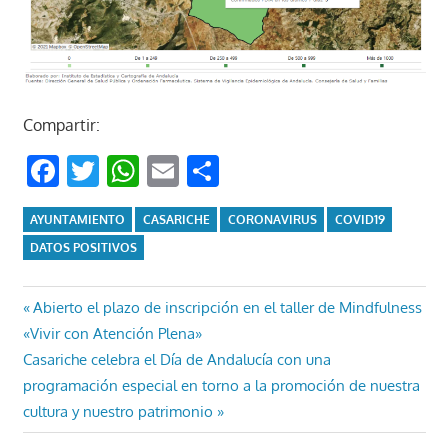
Compartir:
Facebook
Twitter
WhatsApp
Email
Compartir
AYUNTAMIENTO
CASARICHE
CORONAVIRUS
COVID19
DATOS POSITIVOS
Navegación
Entrada
Abierto el plazo de inscripción en el taller de Mindfulness
anterior:
«Vivir con Atención Plena»
de
Entrada
Casariche celebra el Día de Andalucía con una
entradas
siguiente:
programación especial en torno a la promoción de nuestra
cultura y nuestro patrimonio