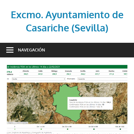
Saltar
al
Excmo. Ayuntamiento de
contenido
Casariche (Sevilla)
Web
oficial
NAVEGACIÓN
del
Ayuntamiento
de
Casariche
(Sevilla)