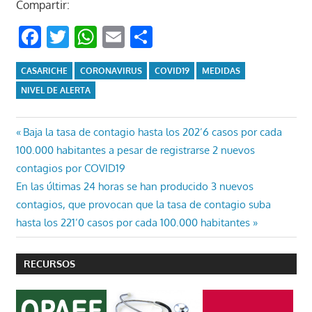
Compartir:
Facebook
Twitter
WhatsApp
Email
Compartir
CASARICHE
CORONAVIRUS
COVID19
MEDIDAS
NIVEL DE ALERTA
Navegación
Entrada
Baja la tasa de contagio hasta los 202’6 casos por cada
anterior:
100.000 habitantes a pesar de registrarse 2 nuevos
de
contagios por COVID19
entradas
Entrada
En las últimas 24 horas se han producido 3 nuevos
siguiente:
contagios, que provocan que la tasa de contagio suba
hasta los 221’0 casos por cada 100.000 habitantes
RECURSOS