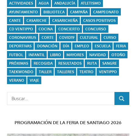
ACTIVIDADES
AGUA
ANDALUCÍA
ATLETISMO
AYUNTAMIENTO
BIBLIOTECA
CAMPAÑA
CAMPEONATO
CANTE
CASARICHE
CASARICHEÑA
CASOS POSITIVOS
CD VENTIPPO
COCINA
CONCIERTO
CONCURSO
CORONAVIRUS
CORTE
COVID19
CULTURAL
CURSO
DEPORTIVAS
DONACIÓN
DÍA
EMPLEO
ESCUELA
FERIA
FUTBOL
INFANTIL
LIBRO
MAYORES
NAVIDAD
OTOÑO
PRÓXIMAS
RECOGIDA
RESULTADOS
RUTA
SANGRE
TAEKWONDO
TALLER
TALLERES
TEATRO
VENTIPPO
VERANO
VIAJE
Buscar:
BUSCAR
PROGRAMACIÓN DE LA FERIA DE SANTIAGO 2026