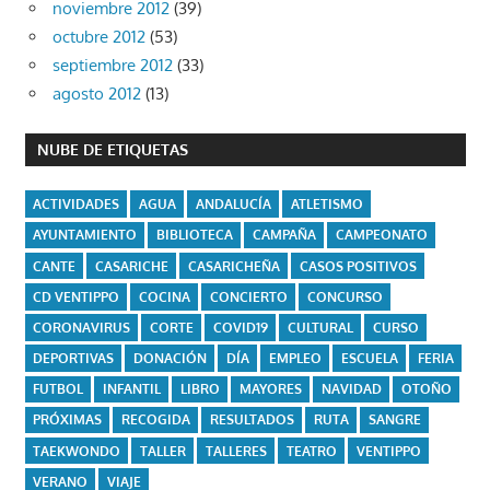
noviembre 2012
(39)
octubre 2012
(53)
septiembre 2012
(33)
agosto 2012
(13)
NUBE DE ETIQUETAS
ACTIVIDADES
AGUA
ANDALUCÍA
ATLETISMO
AYUNTAMIENTO
BIBLIOTECA
CAMPAÑA
CAMPEONATO
CANTE
CASARICHE
CASARICHEÑA
CASOS POSITIVOS
CD VENTIPPO
COCINA
CONCIERTO
CONCURSO
CORONAVIRUS
CORTE
COVID19
CULTURAL
CURSO
DEPORTIVAS
DONACIÓN
DÍA
EMPLEO
ESCUELA
FERIA
FUTBOL
INFANTIL
LIBRO
MAYORES
NAVIDAD
OTOÑO
PRÓXIMAS
RECOGIDA
RESULTADOS
RUTA
SANGRE
TAEKWONDO
TALLER
TALLERES
TEATRO
VENTIPPO
VERANO
VIAJE