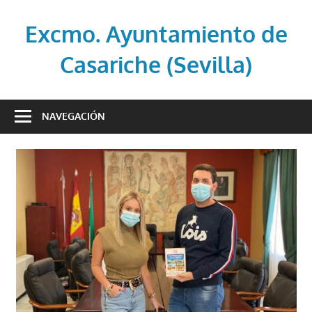
Saltar
al
Excmo. Ayuntamiento de
contenido
Casariche (Sevilla)
Web
oficial
NAVEGACIÓN
del
Ayuntamiento
de
Casariche
(Sevilla)