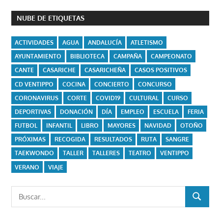
NUBE DE ETIQUETAS
ACTIVIDADES
AGUA
ANDALUCÍA
ATLETISMO
AYUNTAMIENTO
BIBLIOTECA
CAMPAÑA
CAMPEONATO
CANTE
CASARICHE
CASARICHEÑA
CASOS POSITIVOS
CD VENTIPPO
COCINA
CONCIERTO
CONCURSO
CORONAVIRUS
CORTE
COVID19
CULTURAL
CURSO
DEPORTIVAS
DONACIÓN
DÍA
EMPLEO
ESCUELA
FERIA
FUTBOL
INFANTIL
LIBRO
MAYORES
NAVIDAD
OTOÑO
PRÓXIMAS
RECOGIDA
RESULTADOS
RUTA
SANGRE
TAEKWONDO
TALLER
TALLERES
TEATRO
VENTIPPO
VERANO
VIAJE
Buscar:
BUSCAR