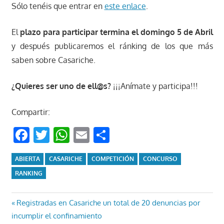
Sólo tenéis que entrar en
este enlace
.
El
plazo para participar termina el domingo 5 de Abril
y después publicaremos el ránking de los que más
saben sobre Casariche.
¿Quieres ser uno de ell@s?
¡¡¡Anímate y participa!!!
Compartir:
Facebook
Twitter
WhatsApp
Email
Compartir
ABIERTA
CASARICHE
COMPETICIÓN
CONCURSO
RANKING
Navegación
Entrada
Registradas en Casariche un total de 20 denuncias por
anterior:
incumplir el confinamiento