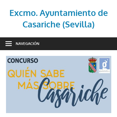
Saltar
al
Excmo. Ayuntamiento de
contenido
Casariche (Sevilla)
Web
oficial
NAVEGACIÓN
del
Ayuntamiento
de
Casariche
(Sevilla)