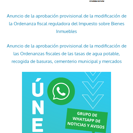
Anuncio de la aprobación provisional de la modificación de
la Ordenanza fiscal reguladora del Impuesto sobre Bienes
Inmuebles
Anuncio de la aprobación provisional de la modificación de
las Ordenanzas fiscales de las tasas de agua potable,
recogida de basuras, cementerio municipal y mercados