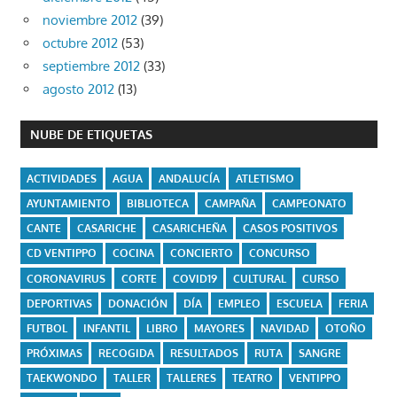
noviembre 2012
(39)
octubre 2012
(53)
septiembre 2012
(33)
agosto 2012
(13)
NUBE DE ETIQUETAS
ACTIVIDADES
AGUA
ANDALUCÍA
ATLETISMO
AYUNTAMIENTO
BIBLIOTECA
CAMPAÑA
CAMPEONATO
CANTE
CASARICHE
CASARICHEÑA
CASOS POSITIVOS
CD VENTIPPO
COCINA
CONCIERTO
CONCURSO
CORONAVIRUS
CORTE
COVID19
CULTURAL
CURSO
DEPORTIVAS
DONACIÓN
DÍA
EMPLEO
ESCUELA
FERIA
FUTBOL
INFANTIL
LIBRO
MAYORES
NAVIDAD
OTOÑO
PRÓXIMAS
RECOGIDA
RESULTADOS
RUTA
SANGRE
TAEKWONDO
TALLER
TALLERES
TEATRO
VENTIPPO