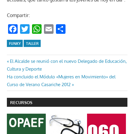
Compartir:
Facebook
Twitter
WhatsApp
Email
Compartir
FUNKY
TALLER
Navegación
Entrada
El Alcalde se reunió con el nuevo Delegado de Educación,
anterior:
Cultura y Deporte
de
Entrada
Ha concluido el Módulo «Mujeres en Movimiento» del
entradas
siguiente:
Curso de Verano Casariche 2012
RECURSOS