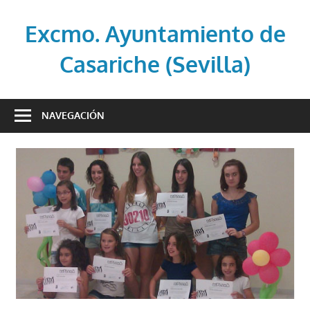
Saltar
al
Excmo. Ayuntamiento de
contenido
Casariche (Sevilla)
Web
oficial
NAVEGACIÓN
del
Ayuntamiento
de
Casariche
(Sevilla)