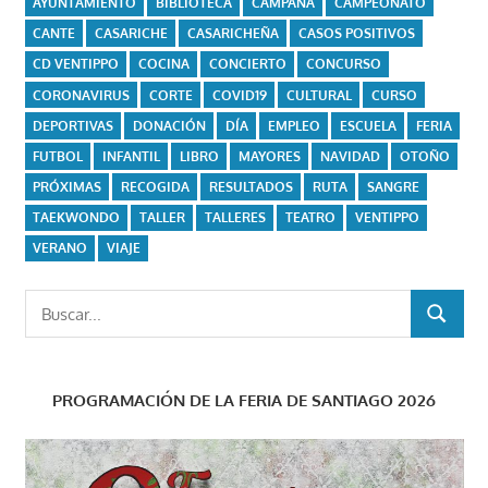
AYUNTAMIENTO
BIBLIOTECA
CAMPAÑA
CAMPEONATO
CANTE
CASARICHE
CASARICHEÑA
CASOS POSITIVOS
CD VENTIPPO
COCINA
CONCIERTO
CONCURSO
CORONAVIRUS
CORTE
COVID19
CULTURAL
CURSO
DEPORTIVAS
DONACIÓN
DÍA
EMPLEO
ESCUELA
FERIA
FUTBOL
INFANTIL
LIBRO
MAYORES
NAVIDAD
OTOÑO
PRÓXIMAS
RECOGIDA
RESULTADOS
RUTA
SANGRE
TAEKWONDO
TALLER
TALLERES
TEATRO
VENTIPPO
VERANO
VIAJE
Buscar:
BUSCAR
PROGRAMACIÓN DE LA FERIA DE SANTIAGO 2026