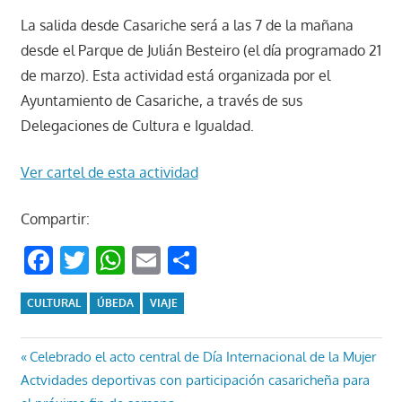
La salida desde Casariche será a las 7 de la mañana
desde el Parque de Julián Besteiro (el día programado 21
de marzo). Esta actividad está organizada por el
Ayuntamiento de Casariche, a través de sus
Delegaciones de Cultura e Igualdad.
Ver cartel de esta actividad
Compartir:
Facebook
Twitter
WhatsApp
Email
Compartir
CULTURAL
ÚBEDA
VIAJE
Navegación
Entrada
Celebrado el acto central de Día Internacional de la Mujer
Entrada
anterior:
Actvidades deportivas con participación casaricheña para
de