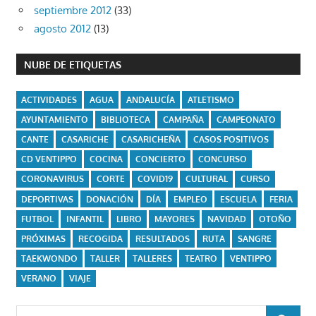
septiembre 2012
(33)
agosto 2012
(13)
NUBE DE ETIQUETAS
ACTIVIDADES
AGUA
ANDALUCÍA
ATLETISMO
AYUNTAMIENTO
BIBLIOTECA
CAMPAÑA
CAMPEONATO
CANTE
CASARICHE
CASARICHEÑA
CASOS POSITIVOS
CD VENTIPPO
COCINA
CONCIERTO
CONCURSO
CORONAVIRUS
CORTE
COVID19
CULTURAL
CURSO
DEPORTIVAS
DONACIÓN
DÍA
EMPLEO
ESCUELA
FERIA
FUTBOL
INFANTIL
LIBRO
MAYORES
NAVIDAD
OTOÑO
PRÓXIMAS
RECOGIDA
RESULTADOS
RUTA
SANGRE
TAEKWONDO
TALLER
TALLERES
TEATRO
VENTIPPO
VERANO
VIAJE
Buscar: