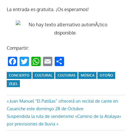
La entrada es gratuita. ¡Os esperamos!
Compartir:
Facebook
Twitter
WhatsApp
Email
Compartir
CONCIERTO
CULTURAL
CULTURAS
MÚSICA
OTOÑO
ZEJEL
Navegación
Entrada
Juan Manuel “El Patillas” ofrecerá un recital de cante en
anterior:
Casariche este domingo 28 de Octubre
de
Entrada
Suspendida la ruta de senderismo «Camino de la Atalaya»
entradas
siguiente:
por previsiones de lluvia