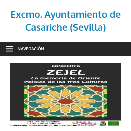
Saltar
al
Excmo. Ayuntamiento de
contenido
Casariche (Sevilla)
Web
oficial
NAVEGACIÓN
del
Ayuntamiento
de
Casariche
(Sevilla)