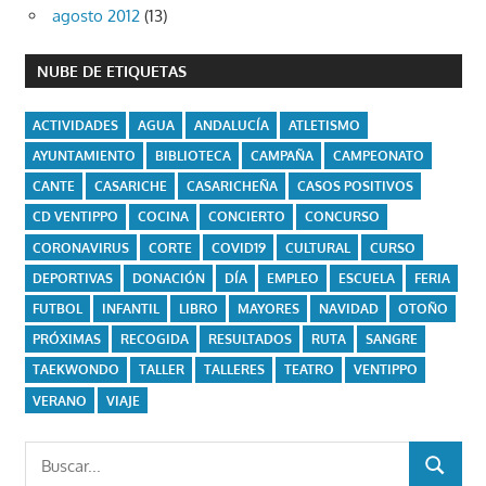
agosto 2012
(13)
NUBE DE ETIQUETAS
ACTIVIDADES
AGUA
ANDALUCÍA
ATLETISMO
AYUNTAMIENTO
BIBLIOTECA
CAMPAÑA
CAMPEONATO
CANTE
CASARICHE
CASARICHEÑA
CASOS POSITIVOS
CD VENTIPPO
COCINA
CONCIERTO
CONCURSO
CORONAVIRUS
CORTE
COVID19
CULTURAL
CURSO
DEPORTIVAS
DONACIÓN
DÍA
EMPLEO
ESCUELA
FERIA
FUTBOL
INFANTIL
LIBRO
MAYORES
NAVIDAD
OTOÑO
PRÓXIMAS
RECOGIDA
RESULTADOS
RUTA
SANGRE
TAEKWONDO
TALLER
TALLERES
TEATRO
VENTIPPO
VERANO
VIAJE
Buscar:
BUSCAR