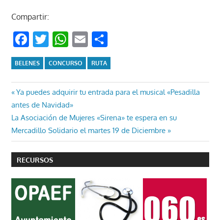
Compartir:
Facebook
Twitter
WhatsApp
Email
Compartir
BELENES
CONCURSO
RUTA
Navegación
Entrada
Ya puedes adquirir tu entrada para el musical «Pesadilla
anterior:
antes de Navidad»
de
Entrada
La Asociación de Mujeres «Sirena» te espera en su
entradas
siguiente:
Mercadillo Solidario el martes 19 de Diciembre
RECURSOS