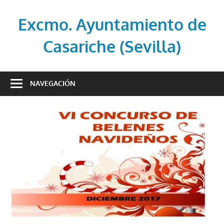
Saltar
al
Excmo. Ayuntamiento de
contenido
Casariche (Sevilla)
Web
oficial
NAVEGACIÓN
del
Ayuntamiento
de
Casariche
(Sevilla)