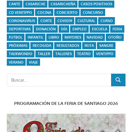
CANTE
CASARICHE
CASARICHEÑA
CASOS POSITIVOS
CD VENTIPPO
COCINA
CONCIERTO
CONCURSO
CORONAVIRUS
CORTE
COVID19
CULTURAL
CURSO
DEPORTIVAS
DONACIÓN
DÍA
EMPLEO
ESCUELA
FERIA
FUTBOL
INFANTIL
LIBRO
MAYORES
NAVIDAD
OTOÑO
PRÓXIMAS
RECOGIDA
RESULTADOS
RUTA
SANGRE
TAEKWONDO
TALLER
TALLERES
TEATRO
VENTIPPO
VERANO
VIAJE
Buscar:
BUSCAR
PROGRAMACIÓN DE LA FERIA DE SANTIAGO 2026