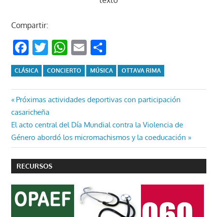
Compartir:
Facebook
Twitter
WhatsApp
Email
Compartir
CLÁSICA
CONCIERTO
MÚSICA
OTTAVA RIMA
Navegación
Entrada
Próximas actividades deportivas con participación
anterior:
casaricheña
de
Entrada
El acto central del Día Mundial contra la Violencia de
entradas
siguiente:
Género abordó los micromachismos y la coeducación
RECURSOS