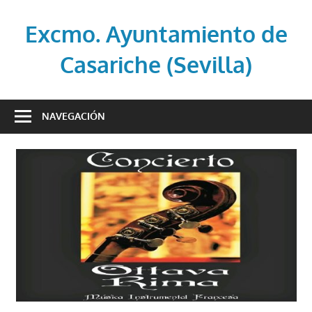
Saltar
al
Excmo. Ayuntamiento de
contenido
Casariche (Sevilla)
Web
oficial
NAVEGACIÓN
del
Ayuntamiento
de
Casariche
(Sevilla)