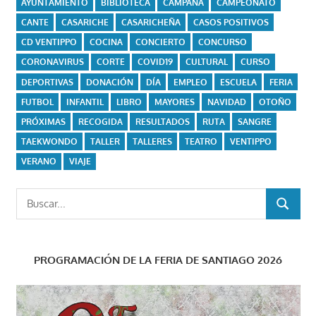
AYUNTAMIENTO
BIBLIOTECA
CAMPAÑA
CAMPEONATO
CANTE
CASARICHE
CASARICHEÑA
CASOS POSITIVOS
CD VENTIPPO
COCINA
CONCIERTO
CONCURSO
CORONAVIRUS
CORTE
COVID19
CULTURAL
CURSO
DEPORTIVAS
DONACIÓN
DÍA
EMPLEO
ESCUELA
FERIA
FUTBOL
INFANTIL
LIBRO
MAYORES
NAVIDAD
OTOÑO
PRÓXIMAS
RECOGIDA
RESULTADOS
RUTA
SANGRE
TAEKWONDO
TALLER
TALLERES
TEATRO
VENTIPPO
VERANO
VIAJE
Buscar:
BUSCAR
PROGRAMACIÓN DE LA FERIA DE SANTIAGO 2026