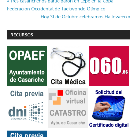
Navegación
Entrada
Tres casaricheños participaron en Lepe en la Copa
anterior:
Federación Occidental de Taekwondo Olímpico
de
Entrada
Hoy 31 de Octubre celebramos Halloween
entradas
siguiente:
RECURSOS