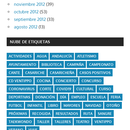
noviembre 2012
(39)
octubre 2012
(53)
septiembre 2012
(33)
agosto 2012
(13)
NUBE DE ETIQUETAS
ACTIVIDADES
AGUA
ANDALUCÍA
ATLETISMO
AYUNTAMIENTO
BIBLIOTECA
CAMPAÑA
CAMPEONATO
CANTE
CASARICHE
CASARICHEÑA
CASOS POSITIVOS
CD VENTIPPO
COCINA
CONCIERTO
CONCURSO
CORONAVIRUS
CORTE
COVID19
CULTURAL
CURSO
DEPORTIVAS
DONACIÓN
DÍA
EMPLEO
ESCUELA
FERIA
FUTBOL
INFANTIL
LIBRO
MAYORES
NAVIDAD
OTOÑO
PRÓXIMAS
RECOGIDA
RESULTADOS
RUTA
SANGRE
TAEKWONDO
TALLER
TALLERES
TEATRO
VENTIPPO
VERANO
VIAJE