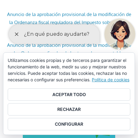
Anuncio de la aprobación provisional de la modificación de
la Ordenanza fiscal reguladora del Impuesto sobre Bienes
Inmuebles
Anuncio de la aprobación provisional de la modificación de
las Ordenanzas fiscales de las tasas de agua potable,
Utilizamos cookies propias y de terceros para garantizar el
recogida de basuras, cementerio municipal y mercados
funcionamiento de la web, medir su uso y mejorar nuestros
servicios. Puede aceptar todas las cookies, rechazar las no
necesarias o configurar sus preferencias.
Política de cookies
ACEPTAR TODO
RECHAZAR
CONFIGURAR