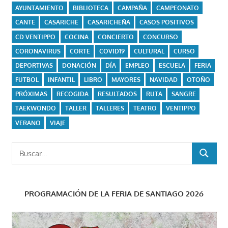
AYUNTAMIENTO
BIBLIOTECA
CAMPAÑA
CAMPEONATO
CANTE
CASARICHE
CASARICHEÑA
CASOS POSITIVOS
CD VENTIPPO
COCINA
CONCIERTO
CONCURSO
CORONAVIRUS
CORTE
COVID19
CULTURAL
CURSO
DEPORTIVAS
DONACIÓN
DÍA
EMPLEO
ESCUELA
FERIA
FUTBOL
INFANTIL
LIBRO
MAYORES
NAVIDAD
OTOÑO
PRÓXIMAS
RECOGIDA
RESULTADOS
RUTA
SANGRE
TAEKWONDO
TALLER
TALLERES
TEATRO
VENTIPPO
VERANO
VIAJE
Buscar:
BUSCAR
PROGRAMACIÓN DE LA FERIA DE SANTIAGO 2026