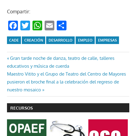
Compartir:
Facebook
Twitter
WhatsApp
Email
Compartir
CADE
CREACIÓN
DESARROLLO
EMPLEO
EMPRESAS
Navegación
Entrada
Gran tarde noche de danza, teatro de calle, talleres
anterior:
educativos y música de cuerda
de
Entrada
Maestro Vitito y el Grupo de Teatro del Centro de Mayores
entradas
siguiente:
pusieron el broche final a la celebración del regreso de
nuestro mosaico
RECURSOS