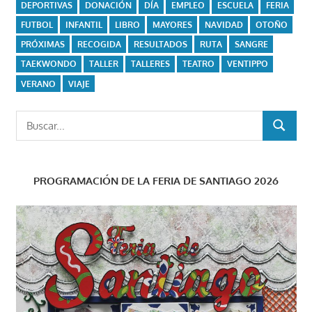
DEPORTIVAS
DONACIÓN
DÍA
EMPLEO
ESCUELA
FERIA
FUTBOL
INFANTIL
LIBRO
MAYORES
NAVIDAD
OTOÑO
PRÓXIMAS
RECOGIDA
RESULTADOS
RUTA
SANGRE
TAEKWONDO
TALLER
TALLERES
TEATRO
VENTIPPO
VERANO
VIAJE
Buscar:
BUSCAR
PROGRAMACIÓN DE LA FERIA DE SANTIAGO 2026