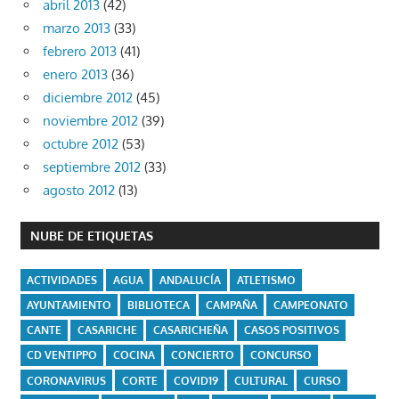
abril 2013
(42)
marzo 2013
(33)
febrero 2013
(41)
enero 2013
(36)
diciembre 2012
(45)
noviembre 2012
(39)
octubre 2012
(53)
septiembre 2012
(33)
agosto 2012
(13)
NUBE DE ETIQUETAS
ACTIVIDADES
AGUA
ANDALUCÍA
ATLETISMO
AYUNTAMIENTO
BIBLIOTECA
CAMPAÑA
CAMPEONATO
CANTE
CASARICHE
CASARICHEÑA
CASOS POSITIVOS
CD VENTIPPO
COCINA
CONCIERTO
CONCURSO
CORONAVIRUS
CORTE
COVID19
CULTURAL
CURSO