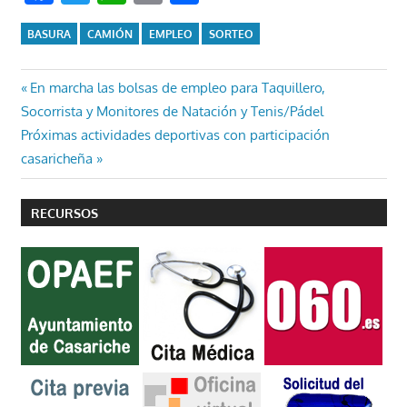
BASURA
CAMIÓN
EMPLEO
SORTEO
Navegación
Entrada
En marcha las bolsas de empleo para Taquillero,
anterior:
Socorrista y Monitores de Natación y Tenis/Pádel
de
Entrada
Próximas actividades deportivas con participación
entradas
siguiente:
casaricheña
RECURSOS