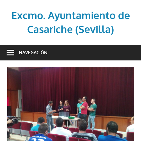
Saltar
al
Excmo. Ayuntamiento de
contenido
Casariche (Sevilla)
Web
oficial
NAVEGACIÓN
del
Ayuntamiento
de
Casariche
(Sevilla)