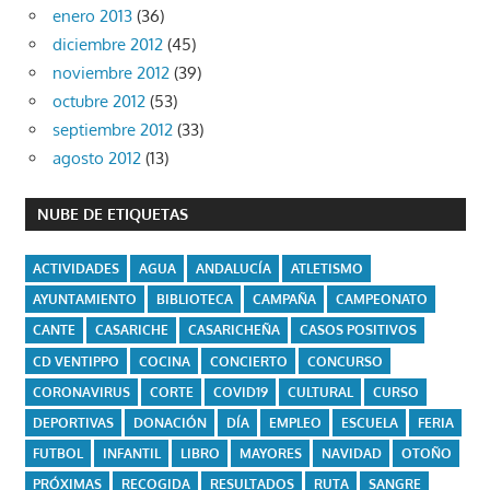
enero 2013
(36)
diciembre 2012
(45)
noviembre 2012
(39)
octubre 2012
(53)
septiembre 2012
(33)
agosto 2012
(13)
NUBE DE ETIQUETAS
ACTIVIDADES
AGUA
ANDALUCÍA
ATLETISMO
AYUNTAMIENTO
BIBLIOTECA
CAMPAÑA
CAMPEONATO
CANTE
CASARICHE
CASARICHEÑA
CASOS POSITIVOS
CD VENTIPPO
COCINA
CONCIERTO
CONCURSO
CORONAVIRUS
CORTE
COVID19
CULTURAL
CURSO
DEPORTIVAS
DONACIÓN
DÍA
EMPLEO
ESCUELA
FERIA
FUTBOL
INFANTIL
LIBRO
MAYORES
NAVIDAD
OTOÑO
PRÓXIMAS
RECOGIDA
RESULTADOS
RUTA
SANGRE