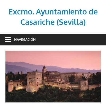
Saltar
al
Excmo. Ayuntamiento de
contenido
Casariche (Sevilla)
Web
oficial
NAVEGACIÓN
del
Ayuntamiento
de
Casariche
(Sevilla)