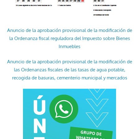
Anuncio de la aprobación provisional de la modificación de
la Ordenanza fiscal reguladora del Impuesto sobre Bienes
Inmuebles
Anuncio de la aprobación provisional de la modificación de
las Ordenanzas fiscales de las tasas de agua potable,
recogida de basuras, cementerio municipal y mercados