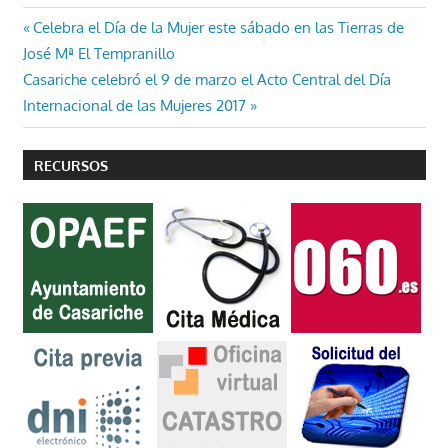
Navegación
Entrada
Celebra el Día de la Mujer este sábado en las Tierras de
anterior:
José Mª El Tempranillo
de
Entrada
Casariche celebró el 9 de marzo el Acto Central del Día
entradas
siguiente:
Internacional de las Mujeres 2017
RECURSOS