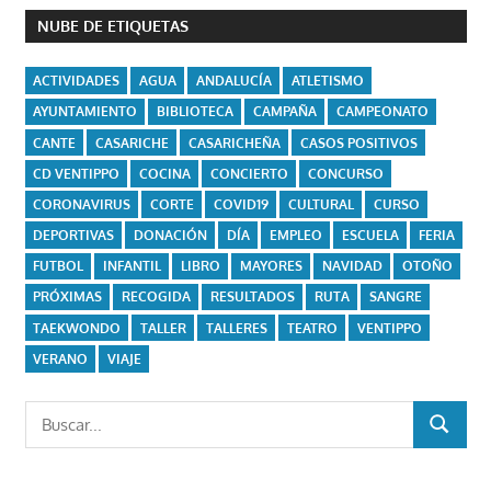
NUBE DE ETIQUETAS
ACTIVIDADES
AGUA
ANDALUCÍA
ATLETISMO
AYUNTAMIENTO
BIBLIOTECA
CAMPAÑA
CAMPEONATO
CANTE
CASARICHE
CASARICHEÑA
CASOS POSITIVOS
CD VENTIPPO
COCINA
CONCIERTO
CONCURSO
CORONAVIRUS
CORTE
COVID19
CULTURAL
CURSO
DEPORTIVAS
DONACIÓN
DÍA
EMPLEO
ESCUELA
FERIA
FUTBOL
INFANTIL
LIBRO
MAYORES
NAVIDAD
OTOÑO
PRÓXIMAS
RECOGIDA
RESULTADOS
RUTA
SANGRE
TAEKWONDO
TALLER
TALLERES
TEATRO
VENTIPPO
VERANO
VIAJE
Buscar:
BUSCAR