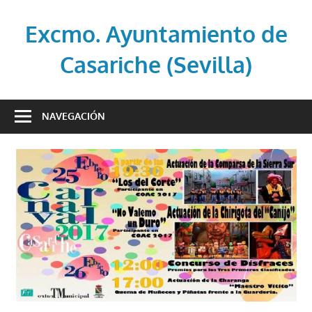
Saltar
al
Excmo. Ayuntamiento de
contenido
Casariche (Sevilla)
Web
oficial
NAVEGACIÓN
del
Ayuntamiento
de
Casariche
(Sevilla)