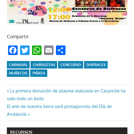
Compartir:
Facebook
Twitter
WhatsApp
Email
Compartir
CARNAVAL
CHIRIGOTAS
CONCURSO
DISFRACES
MUÑECOS
PIÑATA
Navegación
Entrada
La primera donación de plasma realizada en Casariche ha
anterior:
sido todo un éxito
de
Entrada
El arte de nuestra tierra será protagonista del Día de
entradas
siguiente:
Andalucía
RECURSOS