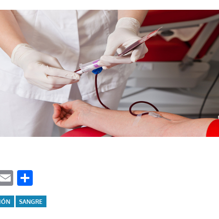
ook
tter
WhatsApp
Email
Compartir
IÓN
SANGRE