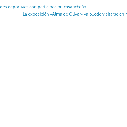
ón
des deportivas con participación casaricheña
Entrada
La exposición «Alma de Olivar» ya puede visitarse en 
siguiente: