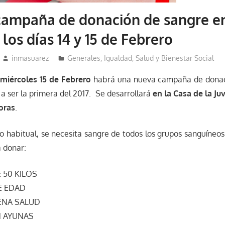
campaña de donación de sangre e
los días 14 y 15 de Febrero
inmasuarez
Generales
,
Igualdad, Salud y Bienestar Social
 miércoles 15 de Febrero
habrá una nueva campaña de donac
 a ser la primera del 2017. Se desarrollará
en la Casa de la Ju
horas
.
 habitual, se necesita sangre de todos los grupos sanguíneo
a donar:
 50 KILOS
E EDAD
ENA SALUD
N AYUNAS