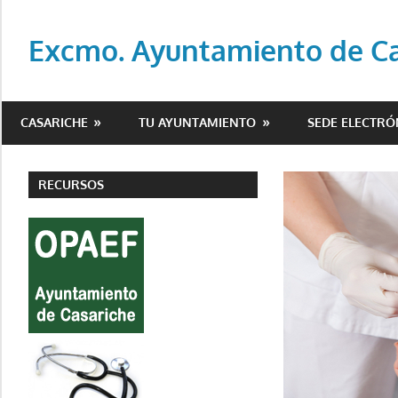
Saltar
al
Excmo. Ayuntamiento de Cas
contenido
Web
oficial
CASARICHE
TU AYUNTAMIENTO
SEDE ELECTRÓ
del
Ayuntamiento
de
RECURSOS
Casariche
(Sevilla)