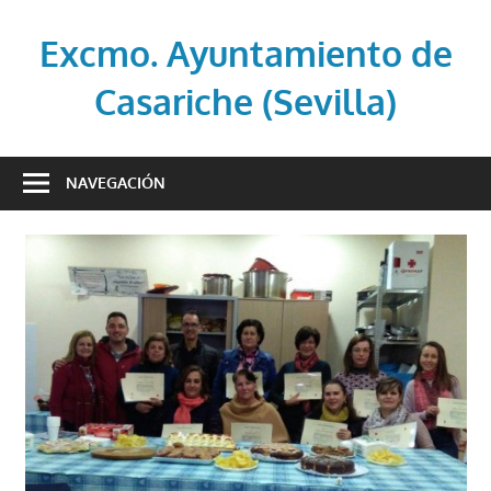
Saltar
al
Excmo. Ayuntamiento de
contenido
Casariche (Sevilla)
Web
oficial
NAVEGACIÓN
del
Ayuntamiento
de
Casariche
(Sevilla)