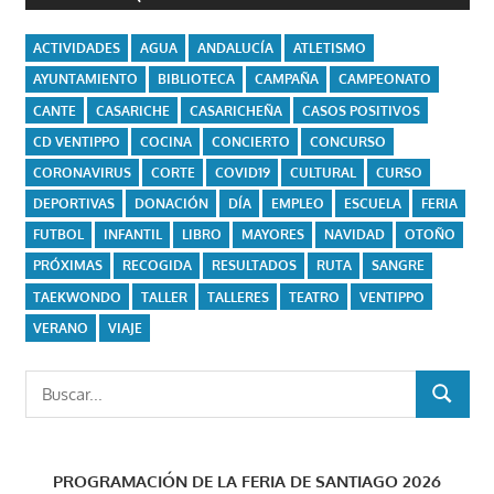
ACTIVIDADES
AGUA
ANDALUCÍA
ATLETISMO
AYUNTAMIENTO
BIBLIOTECA
CAMPAÑA
CAMPEONATO
CANTE
CASARICHE
CASARICHEÑA
CASOS POSITIVOS
CD VENTIPPO
COCINA
CONCIERTO
CONCURSO
CORONAVIRUS
CORTE
COVID19
CULTURAL
CURSO
DEPORTIVAS
DONACIÓN
DÍA
EMPLEO
ESCUELA
FERIA
FUTBOL
INFANTIL
LIBRO
MAYORES
NAVIDAD
OTOÑO
PRÓXIMAS
RECOGIDA
RESULTADOS
RUTA
SANGRE
TAEKWONDO
TALLER
TALLERES
TEATRO
VENTIPPO
VERANO
VIAJE
Buscar:
BUSCAR
PROGRAMACIÓN DE LA FERIA DE SANTIAGO 2026