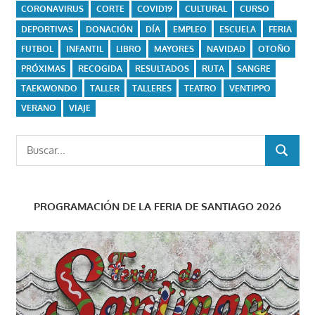
CORONAVIRUS
CORTE
COVID19
CULTURAL
CURSO
DEPORTIVAS
DONACIÓN
DÍA
EMPLEO
ESCUELA
FERIA
FUTBOL
INFANTIL
LIBRO
MAYORES
NAVIDAD
OTOÑO
PRÓXIMAS
RECOGIDA
RESULTADOS
RUTA
SANGRE
TAEKWONDO
TALLER
TALLERES
TEATRO
VENTIPPO
VERANO
VIAJE
Buscar:
BUSCAR
PROGRAMACIÓN DE LA FERIA DE SANTIAGO 2026