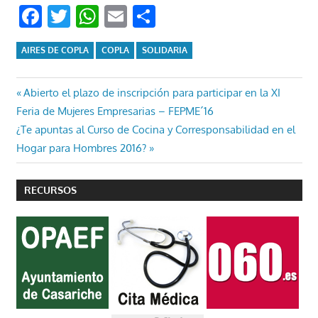
Facebook
Twitter
WhatsApp
Email
Compartir
AIRES DE COPLA
COPLA
SOLIDARIA
Navegación
Entrada
Abierto el plazo de inscripción para participar en la XI
anterior:
Feria de Mujeres Empresarias – FEPME´16
de
Entrada
¿Te apuntas al Curso de Cocina y Corresponsabilidad en el
entradas
siguiente:
Hogar para Hombres 2016?
RECURSOS