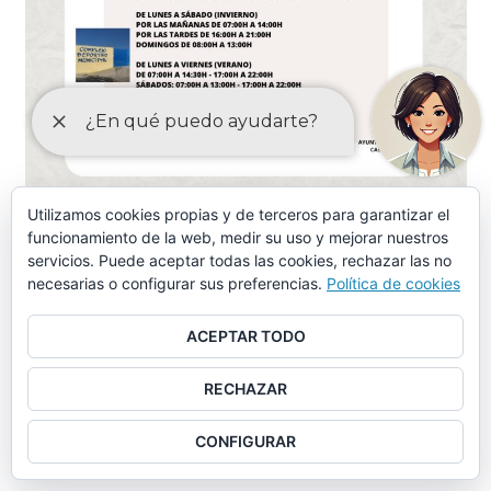
Utilizamos cookies propias y de terceros para garantizar el
ORDENANZAS MAYO-2024
funcionamiento de la web, medir su uso y mejorar nuestros
servicios. Puede aceptar todas las cookies, rechazar las no
necesarias o configurar sus preferencias.
Política de cookies
Ordenanza piscina municipal, instalaciones deportivas y
otros servicios similares (aprobación provisional)
ACEPTAR TODO
Ordenanza piscina municipal, instalaciones deportivas y
RECHAZAR
otros servicios similares (tasas)
CONFIGURAR
Ordenanza municipal de limpieza (aprobación provisional)