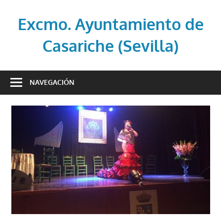
Saltar
al
Excmo. Ayuntamiento de
contenido
Casariche (Sevilla)
Web
oficial
NAVEGACIÓN
del
Ayuntamiento
de
Casariche
(Sevilla)