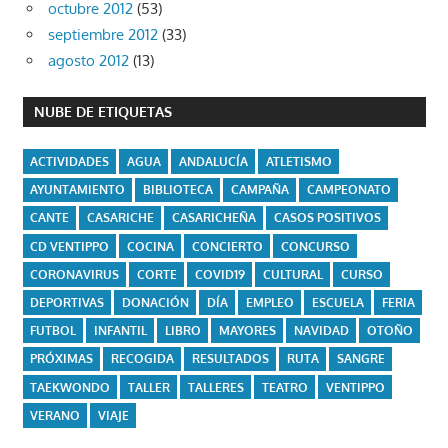
octubre 2012
(53)
septiembre 2012
(33)
agosto 2012
(13)
NUBE DE ETIQUETAS
ACTIVIDADES
AGUA
ANDALUCÍA
ATLETISMO
AYUNTAMIENTO
BIBLIOTECA
CAMPAÑA
CAMPEONATO
CANTE
CASARICHE
CASARICHEÑA
CASOS POSITIVOS
CD VENTIPPO
COCINA
CONCIERTO
CONCURSO
CORONAVIRUS
CORTE
COVID19
CULTURAL
CURSO
DEPORTIVAS
DONACIÓN
DÍA
EMPLEO
ESCUELA
FERIA
FUTBOL
INFANTIL
LIBRO
MAYORES
NAVIDAD
OTOÑO
PRÓXIMAS
RECOGIDA
RESULTADOS
RUTA
SANGRE
TAEKWONDO
TALLER
TALLERES
TEATRO
VENTIPPO
VERANO
VIAJE