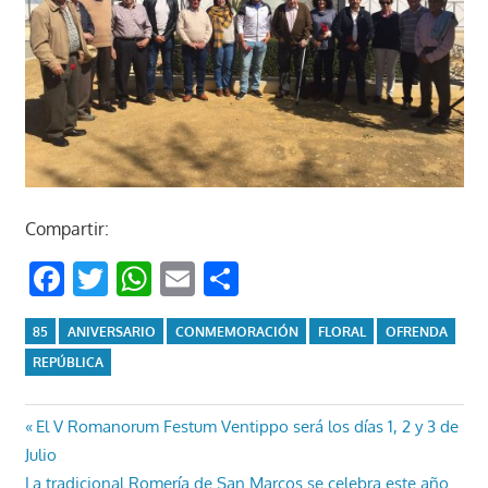
Compartir:
Facebook
Twitter
WhatsApp
Email
Compartir
85
ANIVERSARIO
CONMEMORACIÓN
FLORAL
OFRENDA
REPÚBLICA
Navegación
Entrada
El V Romanorum Festum Ventippo será los días 1, 2 y 3 de
anterior:
Julio
de
Entrada
La tradicional Romería de San Marcos se celebra este año