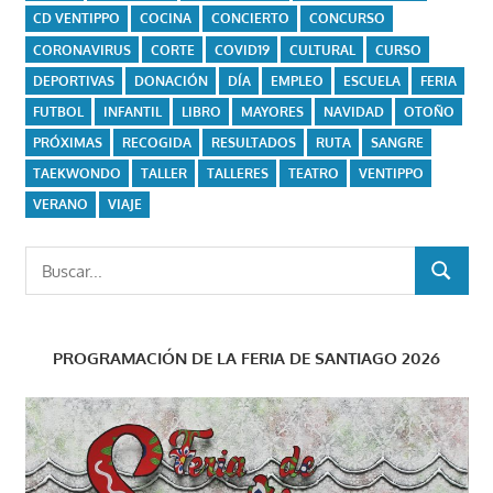
CD VENTIPPO
COCINA
CONCIERTO
CONCURSO
CORONAVIRUS
CORTE
COVID19
CULTURAL
CURSO
DEPORTIVAS
DONACIÓN
DÍA
EMPLEO
ESCUELA
FERIA
FUTBOL
INFANTIL
LIBRO
MAYORES
NAVIDAD
OTOÑO
PRÓXIMAS
RECOGIDA
RESULTADOS
RUTA
SANGRE
TAEKWONDO
TALLER
TALLERES
TEATRO
VENTIPPO
VERANO
VIAJE
Buscar:
BUSCAR
PROGRAMACIÓN DE LA FERIA DE SANTIAGO 2026