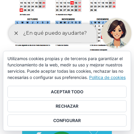
Utilizamos cookies propias y de terceros para garantizar el
funcionamiento de la web, medir su uso y mejorar nuestros
Anuncio de la aprobación provisional de la modificación de
servicios. Puede aceptar todas las cookies, rechazar las no
la Ordenanza fiscal reguladora del Impuesto sobre Bienes
necesarias o configurar sus preferencias.
Política de cookies
Inmuebles
ACEPTAR TODO
Anuncio de la aprobación provisional de la modificación de
RECHAZAR
las Ordenanzas fiscales de las tasas de agua potable,
recogida de basuras, cementerio municipal y mercados
CONFIGURAR