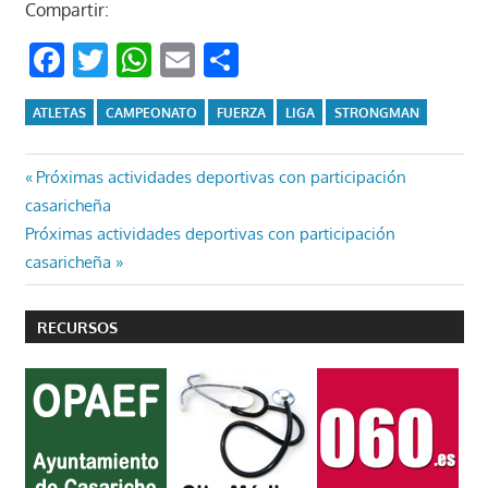
Compartir:
Facebook
Twitter
WhatsApp
Email
Compartir
ATLETAS
CAMPEONATO
FUERZA
LIGA
STRONGMAN
Navegación
Entrada
Próximas actividades deportivas con participación
anterior:
casaricheña
de
Entrada
Próximas actividades deportivas con participación
entradas
siguiente:
casaricheña
RECURSOS