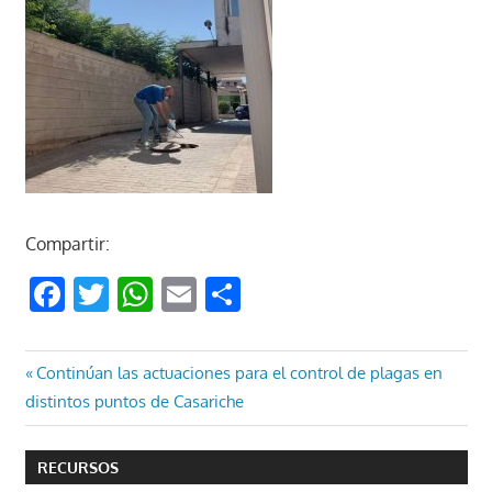
Compartir:
Facebook
Twitter
WhatsApp
Email
Compartir
Navegación
Entrada
Continúan las actuaciones para el control de plagas en
anterior:
distintos puntos de Casariche
de
entradas
RECURSOS