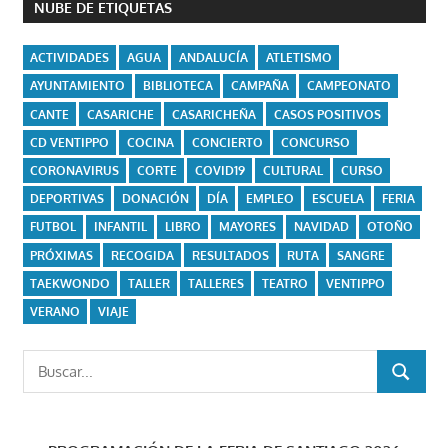
NUBE DE ETIQUETAS
ACTIVIDADES
AGUA
ANDALUCÍA
ATLETISMO
AYUNTAMIENTO
BIBLIOTECA
CAMPAÑA
CAMPEONATO
CANTE
CASARICHE
CASARICHEÑA
CASOS POSITIVOS
CD VENTIPPO
COCINA
CONCIERTO
CONCURSO
CORONAVIRUS
CORTE
COVID19
CULTURAL
CURSO
DEPORTIVAS
DONACIÓN
DÍA
EMPLEO
ESCUELA
FERIA
FUTBOL
INFANTIL
LIBRO
MAYORES
NAVIDAD
OTOÑO
PRÓXIMAS
RECOGIDA
RESULTADOS
RUTA
SANGRE
TAEKWONDO
TALLER
TALLERES
TEATRO
VENTIPPO
VERANO
VIAJE
Buscar:
BUSCAR