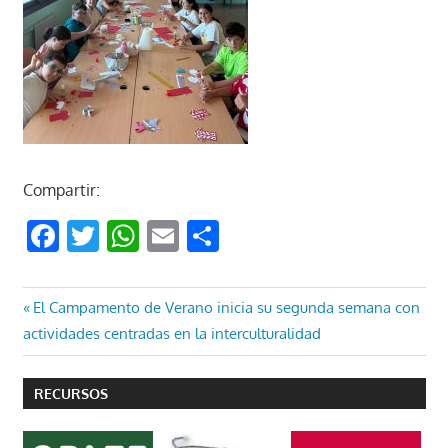
Compartir:
Facebook
Twitter
WhatsApp
Email
Compartir
Navegación
Entrada
El Campamento de Verano inicia su segunda semana con
anterior:
actividades centradas en la interculturalidad
de
entradas
RECURSOS