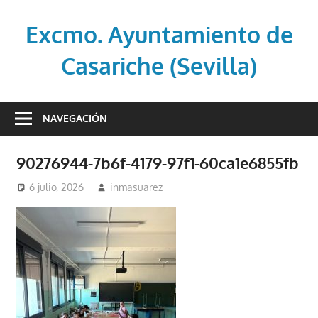
Saltar
al
Excmo. Ayuntamiento de
contenido
Casariche (Sevilla)
Web
oficial
NAVEGACIÓN
del
Ayuntamiento
90276944-7b6f-4179-97f1-60ca1e6855fb
de
Casariche
6 julio, 2026
inmasuarez
(Sevilla)