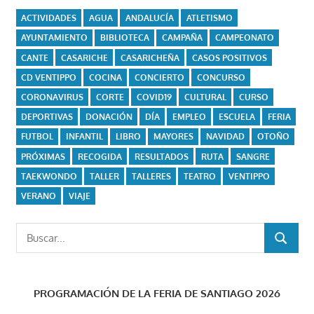
ACTIVIDADES
AGUA
ANDALUCÍA
ATLETISMO
AYUNTAMIENTO
BIBLIOTECA
CAMPAÑA
CAMPEONATO
CANTE
CASARICHE
CASARICHEÑA
CASOS POSITIVOS
CD VENTIPPO
COCINA
CONCIERTO
CONCURSO
CORONAVIRUS
CORTE
COVID19
CULTURAL
CURSO
DEPORTIVAS
DONACIÓN
DÍA
EMPLEO
ESCUELA
FERIA
FUTBOL
INFANTIL
LIBRO
MAYORES
NAVIDAD
OTOÑO
PRÓXIMAS
RECOGIDA
RESULTADOS
RUTA
SANGRE
TAEKWONDO
TALLER
TALLERES
TEATRO
VENTIPPO
VERANO
VIAJE
Buscar:
BUSCAR
PROGRAMACIÓN DE LA FERIA DE SANTIAGO 2026