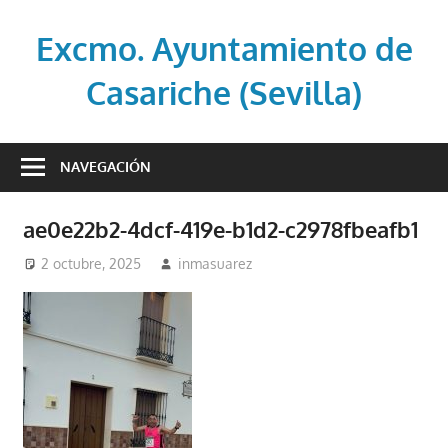
Saltar
al
Excmo. Ayuntamiento de
contenido
Casariche (Sevilla)
Web
oficial
NAVEGACIÓN
del
Ayuntamiento
ae0e22b2-4dcf-419e-b1d2-c2978fbeafb1
de
Casariche
2 octubre, 2025
inmasuarez
(Sevilla)