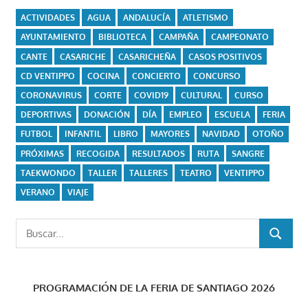
ACTIVIDADES
AGUA
ANDALUCÍA
ATLETISMO
AYUNTAMIENTO
BIBLIOTECA
CAMPAÑA
CAMPEONATO
CANTE
CASARICHE
CASARICHEÑA
CASOS POSITIVOS
CD VENTIPPO
COCINA
CONCIERTO
CONCURSO
CORONAVIRUS
CORTE
COVID19
CULTURAL
CURSO
DEPORTIVAS
DONACIÓN
DÍA
EMPLEO
ESCUELA
FERIA
FUTBOL
INFANTIL
LIBRO
MAYORES
NAVIDAD
OTOÑO
PRÓXIMAS
RECOGIDA
RESULTADOS
RUTA
SANGRE
TAEKWONDO
TALLER
TALLERES
TEATRO
VENTIPPO
VERANO
VIAJE
Buscar:
BUSCAR
PROGRAMACIÓN DE LA FERIA DE SANTIAGO 2026