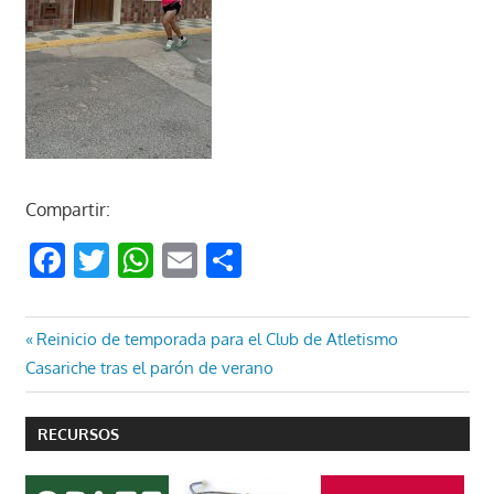
Compartir:
Facebook
Twitter
WhatsApp
Email
Compartir
Navegación
Entrada
Reinicio de temporada para el Club de Atletismo
anterior:
Casariche tras el parón de verano
de
entradas
RECURSOS