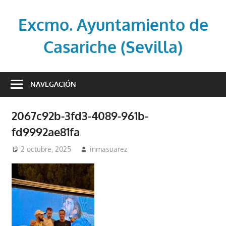
Saltar
al
Excmo. Ayuntamiento de
contenido
Casariche (Sevilla)
Web
oficial
NAVEGACIÓN
del
Ayuntamiento
2067c92b-3fd3-4089-961b-
de
fd9992ae81fa
Casariche
(Sevilla)
2 octubre, 2025
inmasuarez