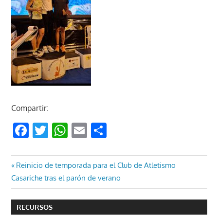
Compartir:
Facebook
Twitter
WhatsApp
Email
Compartir
Navegación
Entrada
Reinicio de temporada para el Club de Atletismo
anterior:
Casariche tras el parón de verano
de
entradas
RECURSOS