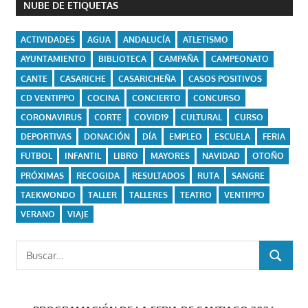
NUBE DE ETIQUETAS
ACTIVIDADES
AGUA
ANDALUCÍA
ATLETISMO
AYUNTAMIENTO
BIBLIOTECA
CAMPAÑA
CAMPEONATO
CANTE
CASARICHE
CASARICHEÑA
CASOS POSITIVOS
CD VENTIPPO
COCINA
CONCIERTO
CONCURSO
CORONAVIRUS
CORTE
COVID19
CULTURAL
CURSO
DEPORTIVAS
DONACIÓN
DÍA
EMPLEO
ESCUELA
FERIA
FUTBOL
INFANTIL
LIBRO
MAYORES
NAVIDAD
OTOÑO
PRÓXIMAS
RECOGIDA
RESULTADOS
RUTA
SANGRE
TAEKWONDO
TALLER
TALLERES
TEATRO
VENTIPPO
VERANO
VIAJE
Buscar:
BUSCAR