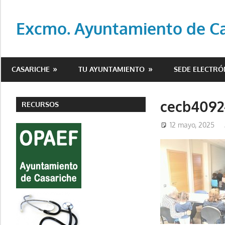
Saltar
al
Excmo. Ayuntamiento de Cas
contenido
Web
oficial
CASARICHE
TU AYUNTAMIENTO
SEDE ELECTRÓ
del
Ayuntamiento
de
cecb4092
RECURSOS
Casariche
12 mayo, 2025
(Sevilla)