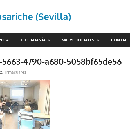
ariche (Sevilla)
NICA
CIUDADANÍA
WEBS OFICIALES
CONTAC
-5663-4790-a680-5058bf65de56
inmasuarez