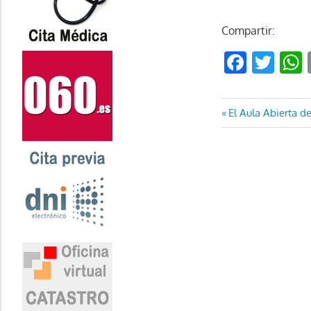
Compartir:
Faceb
Twi
Navegaci
Entrada
El Aula Abierta d
anterior:
de
entradas