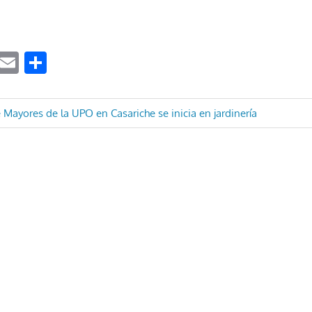
ook
tter
WhatsApp
Email
Compartir
ón
e Mayores de la UPO en Casariche se inicia en jardinería