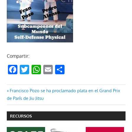
Compartir:
Facebook
Twitter
WhatsApp
Email
Compartir
Navegación
Entrada
Francisco Pozo se ha proclamado plata en el Grand Prix
anterior:
de París de Jiu Jitsu
de
entradas
RECURSOS