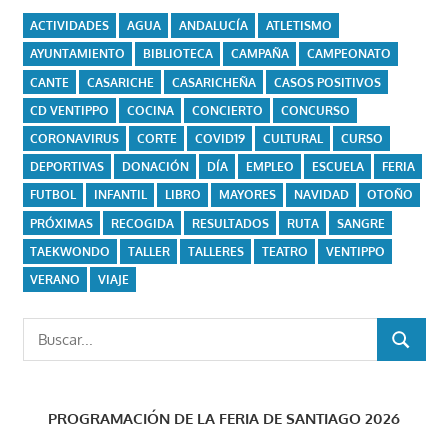
ACTIVIDADES
AGUA
ANDALUCÍA
ATLETISMO
AYUNTAMIENTO
BIBLIOTECA
CAMPAÑA
CAMPEONATO
CANTE
CASARICHE
CASARICHEÑA
CASOS POSITIVOS
CD VENTIPPO
COCINA
CONCIERTO
CONCURSO
CORONAVIRUS
CORTE
COVID19
CULTURAL
CURSO
DEPORTIVAS
DONACIÓN
DÍA
EMPLEO
ESCUELA
FERIA
FUTBOL
INFANTIL
LIBRO
MAYORES
NAVIDAD
OTOÑO
PRÓXIMAS
RECOGIDA
RESULTADOS
RUTA
SANGRE
TAEKWONDO
TALLER
TALLERES
TEATRO
VENTIPPO
VERANO
VIAJE
Buscar:
BUSCAR
PROGRAMACIÓN DE LA FERIA DE SANTIAGO 2026