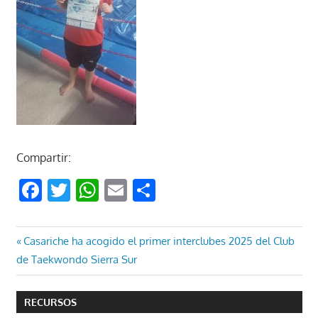
Compartir:
Facebook
Twitter
WhatsApp
Email
Compartir
Navegación
Entrada
Casariche ha acogido el primer interclubes 2025 del Club
anterior:
de Taekwondo Sierra Sur
de
entradas
RECURSOS