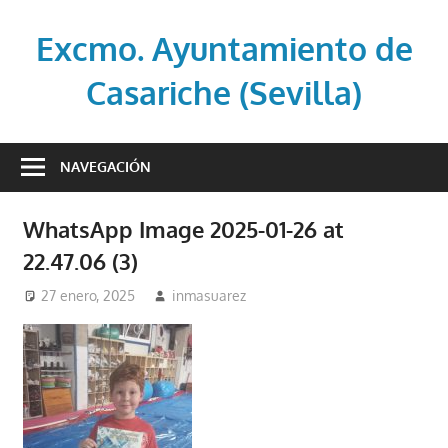
Saltar
al
Excmo. Ayuntamiento de
contenido
Casariche (Sevilla)
Web
oficial
NAVEGACIÓN
del
Ayuntamiento
WhatsApp Image 2025-01-26 at
de
22.47.06 (3)
Casariche
(Sevilla)
27 enero, 2025
inmasuarez