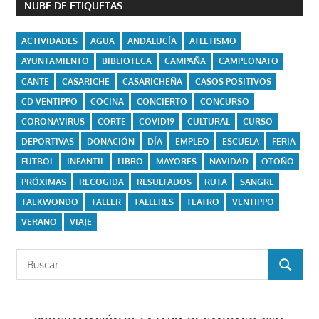
NUBE DE ETIQUETAS
ACTIVIDADES
AGUA
ANDALUCÍA
ATLETISMO
AYUNTAMIENTO
BIBLIOTECA
CAMPAÑA
CAMPEONATO
CANTE
CASARICHE
CASARICHEÑA
CASOS POSITIVOS
CD VENTIPPO
COCINA
CONCIERTO
CONCURSO
CORONAVIRUS
CORTE
COVID19
CULTURAL
CURSO
DEPORTIVAS
DONACIÓN
DÍA
EMPLEO
ESCUELA
FERIA
FUTBOL
INFANTIL
LIBRO
MAYORES
NAVIDAD
OTOÑO
PRÓXIMAS
RECOGIDA
RESULTADOS
RUTA
SANGRE
TAEKWONDO
TALLER
TALLERES
TEATRO
VENTIPPO
VERANO
VIAJE
Buscar:
BUSCAR