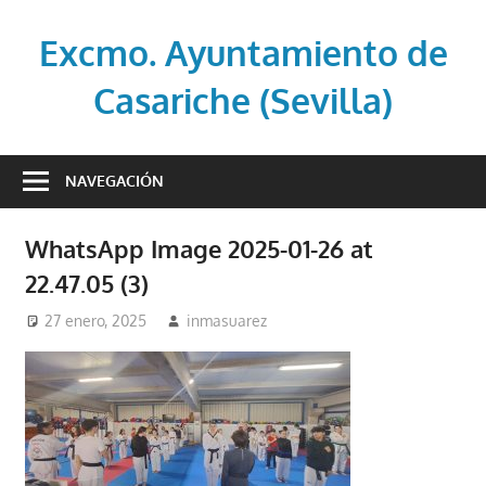
Saltar
al
Excmo. Ayuntamiento de
contenido
Casariche (Sevilla)
Web
oficial
NAVEGACIÓN
del
Ayuntamiento
WhatsApp Image 2025-01-26 at
de
22.47.05 (3)
Casariche
(Sevilla)
27 enero, 2025
inmasuarez