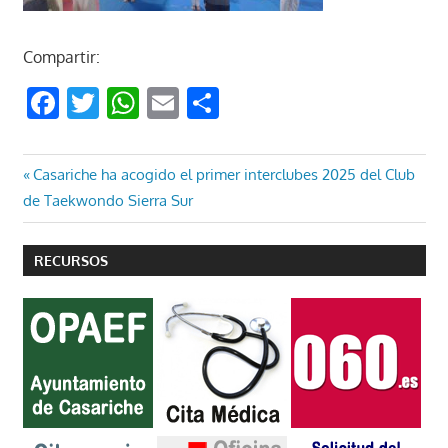
Compartir:
Facebook
Twitter
WhatsApp
Email
Compartir
Navegación
Entrada
Casariche ha acogido el primer interclubes 2025 del Club
anterior:
de Taekwondo Sierra Sur
de
entradas
RECURSOS