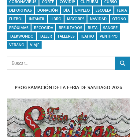
CORONAVIRUS
CORTE
COVID19
CULTURAL
CURSO
DEPORTIVAS
DONACIÓN
DÍA
EMPLEO
ESCUELA
FERIA
FUTBOL
INFANTIL
LIBRO
MAYORES
NAVIDAD
OTOÑO
PRÓXIMAS
RECOGIDA
RESULTADOS
RUTA
SANGRE
TAEKWONDO
TALLER
TALLERES
TEATRO
VENTIPPO
VERANO
VIAJE
Buscar:
BUSCAR
PROGRAMACIÓN DE LA FERIA DE SANTIAGO 2026