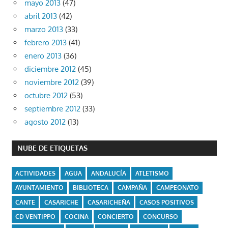
mayo 2013
(47)
abril 2013
(42)
marzo 2013
(33)
febrero 2013
(41)
enero 2013
(36)
diciembre 2012
(45)
noviembre 2012
(39)
octubre 2012
(53)
septiembre 2012
(33)
agosto 2012
(13)
NUBE DE ETIQUETAS
ACTIVIDADES
AGUA
ANDALUCÍA
ATLETISMO
AYUNTAMIENTO
BIBLIOTECA
CAMPAÑA
CAMPEONATO
CANTE
CASARICHE
CASARICHEÑA
CASOS POSITIVOS
CD VENTIPPO
COCINA
CONCIERTO
CONCURSO