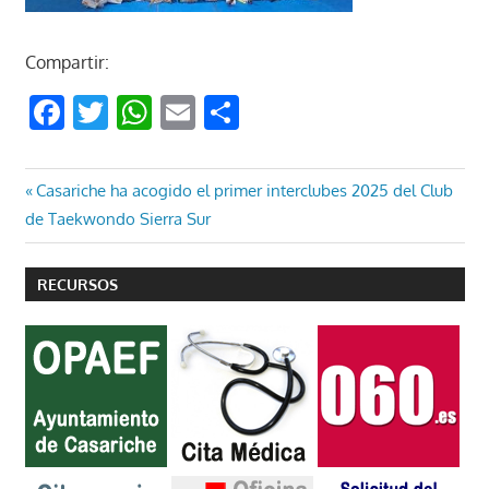
Compartir:
Facebook
Twitter
WhatsApp
Email
Compartir
Navegación
Entrada
Casariche ha acogido el primer interclubes 2025 del Club
anterior:
de Taekwondo Sierra Sur
de
entradas
RECURSOS