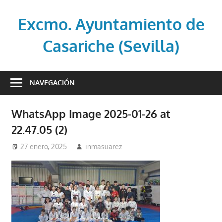
Saltar
al
Excmo. Ayuntamiento de
contenido
Casariche (Sevilla)
Web
oficial
NAVEGACIÓN
del
Ayuntamiento
WhatsApp Image 2025-01-26 at
de
22.47.05 (2)
Casariche
(Sevilla)
27 enero, 2025
inmasuarez