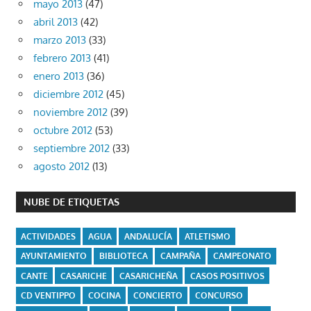
mayo 2013
(47)
abril 2013
(42)
marzo 2013
(33)
febrero 2013
(41)
enero 2013
(36)
diciembre 2012
(45)
noviembre 2012
(39)
octubre 2012
(53)
septiembre 2012
(33)
agosto 2012
(13)
NUBE DE ETIQUETAS
ACTIVIDADES
AGUA
ANDALUCÍA
ATLETISMO
AYUNTAMIENTO
BIBLIOTECA
CAMPAÑA
CAMPEONATO
CANTE
CASARICHE
CASARICHEÑA
CASOS POSITIVOS
CD VENTIPPO
COCINA
CONCIERTO
CONCURSO