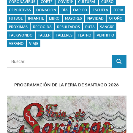
CORONAVIRUS
CORTE
COVID19
CULTURAL
CURSO
DEPORTIVAS
DONACIÓN
DÍA
EMPLEO
ESCUELA
FERIA
FUTBOL
INFANTIL
LIBRO
MAYORES
NAVIDAD
OTOÑO
PRÓXIMAS
RECOGIDA
RESULTADOS
RUTA
SANGRE
TAEKWONDO
TALLER
TALLERES
TEATRO
VENTIPPO
VERANO
VIAJE
Buscar:
BUSCAR
PROGRAMACIÓN DE LA FERIA DE SANTIAGO 2026