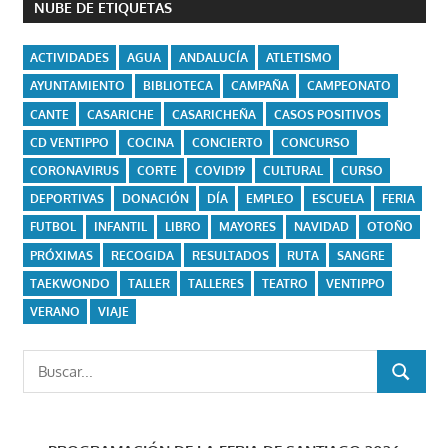
NUBE DE ETIQUETAS
ACTIVIDADES
AGUA
ANDALUCÍA
ATLETISMO
AYUNTAMIENTO
BIBLIOTECA
CAMPAÑA
CAMPEONATO
CANTE
CASARICHE
CASARICHEÑA
CASOS POSITIVOS
CD VENTIPPO
COCINA
CONCIERTO
CONCURSO
CORONAVIRUS
CORTE
COVID19
CULTURAL
CURSO
DEPORTIVAS
DONACIÓN
DÍA
EMPLEO
ESCUELA
FERIA
FUTBOL
INFANTIL
LIBRO
MAYORES
NAVIDAD
OTOÑO
PRÓXIMAS
RECOGIDA
RESULTADOS
RUTA
SANGRE
TAEKWONDO
TALLER
TALLERES
TEATRO
VENTIPPO
VERANO
VIAJE
Buscar:
BUSCAR