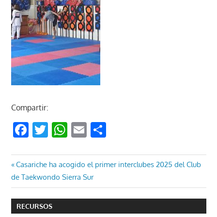
Compartir:
Facebook
Twitter
WhatsApp
Email
Compartir
Navegación
Entrada
Casariche ha acogido el primer interclubes 2025 del Club
anterior:
de Taekwondo Sierra Sur
de
entradas
RECURSOS