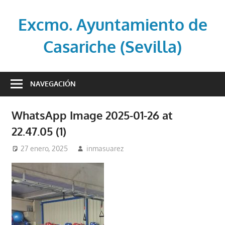
Saltar
al
Excmo. Ayuntamiento de
contenido
Casariche (Sevilla)
Web
oficial
NAVEGACIÓN
del
Ayuntamiento
WhatsApp Image 2025-01-26 at
de
22.47.05 (1)
Casariche
(Sevilla)
27 enero, 2025
inmasuarez