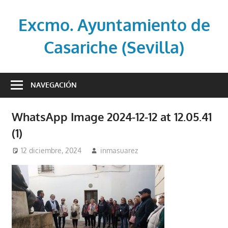
Saltar
al
Excmo. Ayuntamiento de
contenido
Casariche (Sevilla)
Web
oficial
NAVEGACIÓN
del
Ayuntamiento
WhatsApp Image 2024-12-12 at 12.05.41
de
(1)
Casariche
(Sevilla)
12 diciembre, 2024
inmasuarez