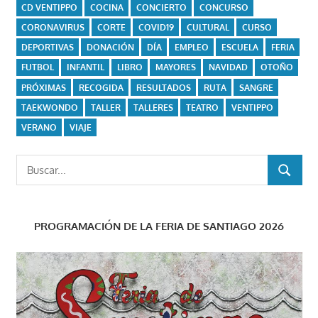
CD VENTIPPO
COCINA
CONCIERTO
CONCURSO
CORONAVIRUS
CORTE
COVID19
CULTURAL
CURSO
DEPORTIVAS
DONACIÓN
DÍA
EMPLEO
ESCUELA
FERIA
FUTBOL
INFANTIL
LIBRO
MAYORES
NAVIDAD
OTOÑO
PRÓXIMAS
RECOGIDA
RESULTADOS
RUTA
SANGRE
TAEKWONDO
TALLER
TALLERES
TEATRO
VENTIPPO
VERANO
VIAJE
Buscar:
BUSCAR
PROGRAMACIÓN DE LA FERIA DE SANTIAGO 2026