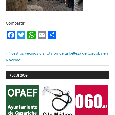
Compartir:
Facebook
Twitter
WhatsApp
Email
Compartir
Navegación
Entrada
Nuestros vecinos disfrutaron de la belleza de Córdoba en
anterior:
Navidad
de
entradas
RECURSOS