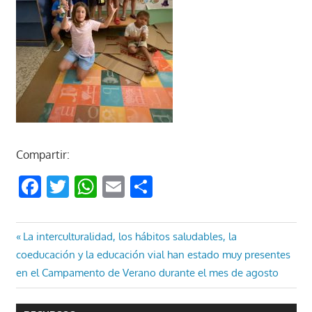
Compartir:
Facebook
Twitter
WhatsApp
Email
Compartir
Navegación
Entrada
La interculturalidad, los hábitos saludables, la
anterior:
coeducación y la educación vial han estado muy presentes
de
en el Campamento de Verano durante el mes de agosto
entradas