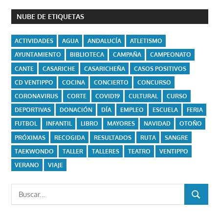
NUBE DE ETIQUETAS
ACTIVIDADES
AGUA
ANDALUCÍA
ATLETISMO
AYUNTAMIENTO
BIBLIOTECA
CAMPAÑA
CAMPEONATO
CANTE
CASARICHE
CASARICHEÑA
CASOS POSITIVOS
CD VENTIPPO
COCINA
CONCIERTO
CONCURSO
CORONAVIRUS
CORTE
COVID19
CULTURAL
CURSO
DEPORTIVAS
DONACIÓN
DÍA
EMPLEO
ESCUELA
FERIA
FUTBOL
INFANTIL
LIBRO
MAYORES
NAVIDAD
OTOÑO
PRÓXIMAS
RECOGIDA
RESULTADOS
RUTA
SANGRE
TAEKWONDO
TALLER
TALLERES
TEATRO
VENTIPPO
VERANO
VIAJE
Buscar:
BUSCAR