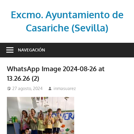
Saltar
al
Excmo. Ayuntamiento de
contenido
Casariche (Sevilla)
Web
oficial
NAVEGACIÓN
del
Ayuntamiento
WhatsApp Image 2024-08-26 at
de
13.26.26 (2)
Casariche
(Sevilla)
27 agosto, 2024
inmasuarez