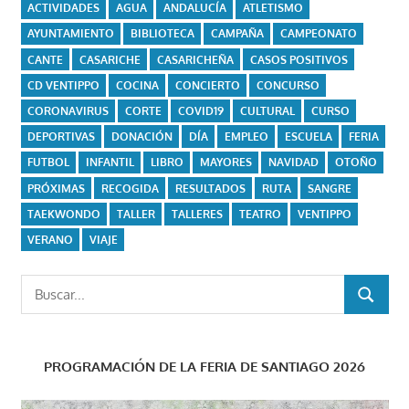
ACTIVIDADES
AGUA
ANDALUCÍA
ATLETISMO
AYUNTAMIENTO
BIBLIOTECA
CAMPAÑA
CAMPEONATO
CANTE
CASARICHE
CASARICHEÑA
CASOS POSITIVOS
CD VENTIPPO
COCINA
CONCIERTO
CONCURSO
CORONAVIRUS
CORTE
COVID19
CULTURAL
CURSO
DEPORTIVAS
DONACIÓN
DÍA
EMPLEO
ESCUELA
FERIA
FUTBOL
INFANTIL
LIBRO
MAYORES
NAVIDAD
OTOÑO
PRÓXIMAS
RECOGIDA
RESULTADOS
RUTA
SANGRE
TAEKWONDO
TALLER
TALLERES
TEATRO
VENTIPPO
VERANO
VIAJE
Buscar:
BUSCAR
PROGRAMACIÓN DE LA FERIA DE SANTIAGO 2026