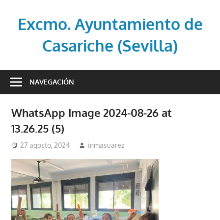
Saltar
al
Excmo. Ayuntamiento de
contenido
Casariche (Sevilla)
Web
oficial
NAVEGACIÓN
del
Ayuntamiento
WhatsApp Image 2024-08-26 at
de
13.26.25 (5)
Casariche
(Sevilla)
27 agosto, 2024
inmasuarez