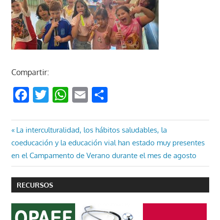
Compartir:
Facebook
Twitter
WhatsApp
Email
Compartir
Navegación
Entrada
La interculturalidad, los hábitos saludables, la
anterior:
coeducación y la educación vial han estado muy presentes
de
en el Campamento de Verano durante el mes de agosto
entradas
RECURSOS