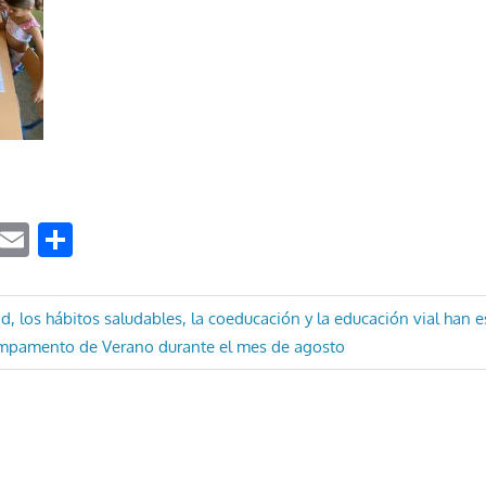
ook
tter
WhatsApp
Email
Compartir
ón
dad, los hábitos saludables, la coeducación y la educación vial han
ampamento de Verano durante el mes de agosto