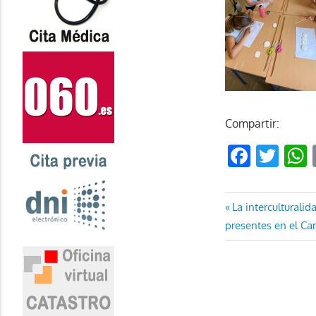
Compartir:
Faceb
Twi
Navegaci
Entrada
La interculturali
anterior:
presentes en el C
de
entradas