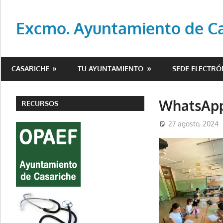
Saltar
al
Excmo. Ayuntamiento de Cas
contenido
Web
oficial
CASARICHE
TU AYUNTAMIENTO
SEDE ELECTRÓ
del
Ayuntamiento
de
WhatsApp 
RECURSOS
Casariche
27 agosto, 2024
(Sevilla)