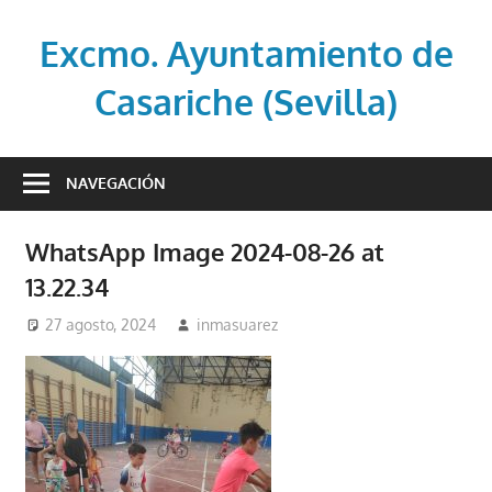
Saltar
al
Excmo. Ayuntamiento de
contenido
Casariche (Sevilla)
Web
oficial
NAVEGACIÓN
del
Ayuntamiento
WhatsApp Image 2024-08-26 at
de
13.22.34
Casariche
(Sevilla)
27 agosto, 2024
inmasuarez