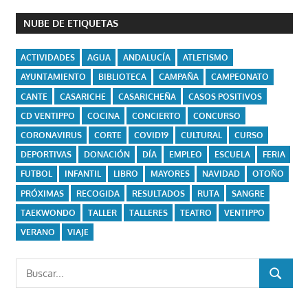
NUBE DE ETIQUETAS
ACTIVIDADES
AGUA
ANDALUCÍA
ATLETISMO
AYUNTAMIENTO
BIBLIOTECA
CAMPAÑA
CAMPEONATO
CANTE
CASARICHE
CASARICHEÑA
CASOS POSITIVOS
CD VENTIPPO
COCINA
CONCIERTO
CONCURSO
CORONAVIRUS
CORTE
COVID19
CULTURAL
CURSO
DEPORTIVAS
DONACIÓN
DÍA
EMPLEO
ESCUELA
FERIA
FUTBOL
INFANTIL
LIBRO
MAYORES
NAVIDAD
OTOÑO
PRÓXIMAS
RECOGIDA
RESULTADOS
RUTA
SANGRE
TAEKWONDO
TALLER
TALLERES
TEATRO
VENTIPPO
VERANO
VIAJE
Buscar:
BUSCAR