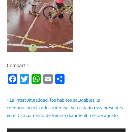
Compartir:
Facebook
Twitter
WhatsApp
Email
Compartir
Navegación
Entrada
La interculturalidad, los hábitos saludables, la
anterior:
coeducación y la educación vial han estado muy presentes
de
en el Campamento de Verano durante el mes de agosto
entradas