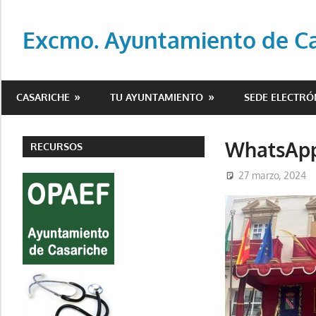
Saltar
al
Excmo. Ayuntamiento de Cas
contenido
Web
oficial
CASARICHE
TU AYUNTAMIENTO
SEDE ELECTRÓ
del
Ayuntamiento
de
WhatsApp 
RECURSOS
Casariche
27 marzo, 2024
(Sevilla)