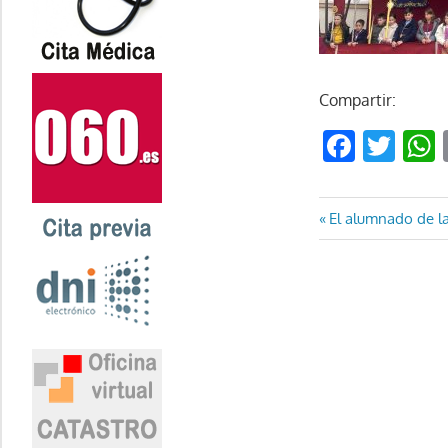
Compartir:
Faceb
Twi
Navegaci
Entrada
El alumnado de la
anterior:
de
entradas