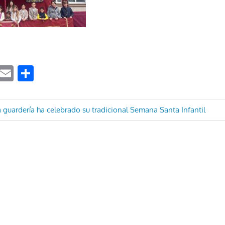
ook
tter
WhatsApp
Email
Compartir
ón
 guardería ha celebrado su tradicional Semana Santa Infantil