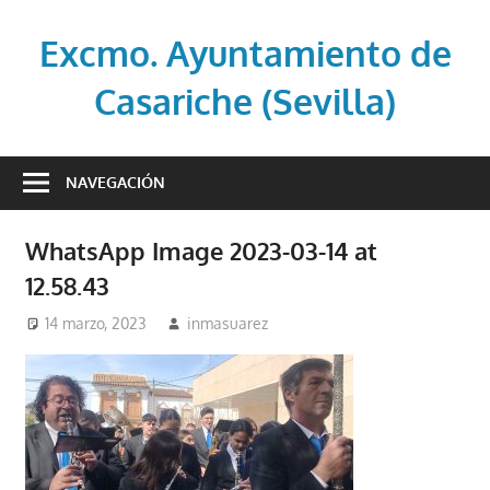
Saltar
al
Excmo. Ayuntamiento de
contenido
Casariche (Sevilla)
Web
oficial
NAVEGACIÓN
del
Ayuntamiento
WhatsApp Image 2023-03-14 at
de
12.58.43
Casariche
(Sevilla)
14 marzo, 2023
inmasuarez