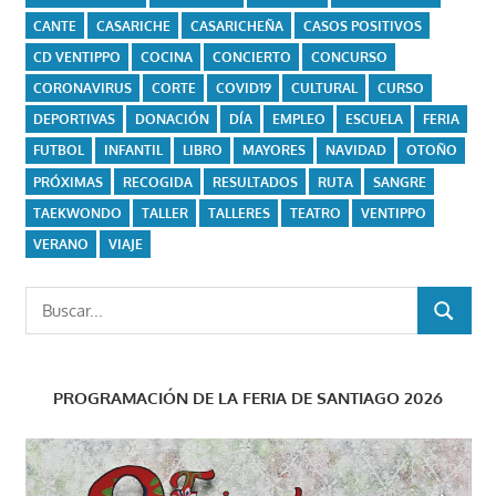
CANTE
CASARICHE
CASARICHEÑA
CASOS POSITIVOS
CD VENTIPPO
COCINA
CONCIERTO
CONCURSO
CORONAVIRUS
CORTE
COVID19
CULTURAL
CURSO
DEPORTIVAS
DONACIÓN
DÍA
EMPLEO
ESCUELA
FERIA
FUTBOL
INFANTIL
LIBRO
MAYORES
NAVIDAD
OTOÑO
PRÓXIMAS
RECOGIDA
RESULTADOS
RUTA
SANGRE
TAEKWONDO
TALLER
TALLERES
TEATRO
VENTIPPO
VERANO
VIAJE
Buscar:
BUSCAR
PROGRAMACIÓN DE LA FERIA DE SANTIAGO 2026