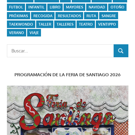
FUTBOL
INFANTIL
LIBRO
MAYORES
NAVIDAD
OTOÑO
PRÓXIMAS
RECOGIDA
RESULTADOS
RUTA
SANGRE
TAEKWONDO
TALLER
TALLERES
TEATRO
VENTIPPO
VERANO
VIAJE
Buscar:
BUSCAR
PROGRAMACIÓN DE LA FERIA DE SANTIAGO 2026