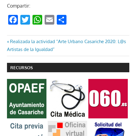
Compartir:
Facebook
Twitter
WhatsApp
Email
Compartir
Navegación
Entrada
Realizada la actividad “Arte Urbano Casariche 2020: L@s
anterior:
Artistas de la Igualdad”
de
entradas
RECURSOS