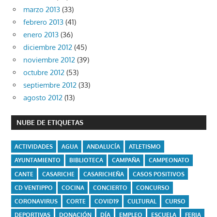
marzo 2013
(33)
febrero 2013
(41)
enero 2013
(36)
diciembre 2012
(45)
noviembre 2012
(39)
octubre 2012
(53)
septiembre 2012
(33)
agosto 2012
(13)
NUBE DE ETIQUETAS
ACTIVIDADES
AGUA
ANDALUCÍA
ATLETISMO
AYUNTAMIENTO
BIBLIOTECA
CAMPAÑA
CAMPEONATO
CANTE
CASARICHE
CASARICHEÑA
CASOS POSITIVOS
CD VENTIPPO
COCINA
CONCIERTO
CONCURSO
CORONAVIRUS
CORTE
COVID19
CULTURAL
CURSO
DEPORTIVAS
DONACIÓN
DÍA
EMPLEO
ESCUELA
FERIA