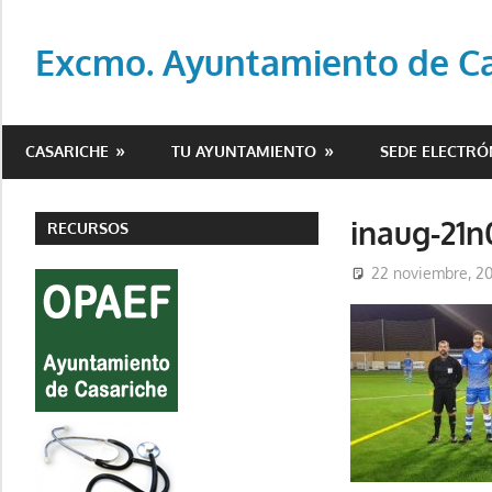
Saltar
al
Excmo. Ayuntamiento de Cas
contenido
Web
oficial
CASARICHE
TU AYUNTAMIENTO
SEDE ELECTRÓ
del
Ayuntamiento
de
inaug-21n
RECURSOS
Casariche
22 noviembre, 20
(Sevilla)