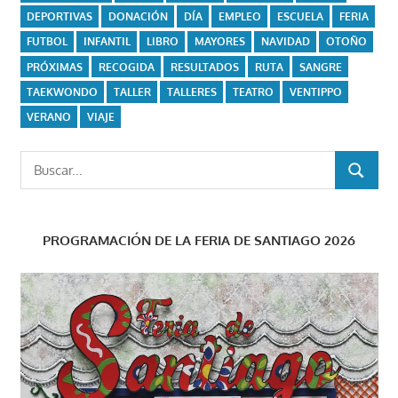
DEPORTIVAS
DONACIÓN
DÍA
EMPLEO
ESCUELA
FERIA
FUTBOL
INFANTIL
LIBRO
MAYORES
NAVIDAD
OTOÑO
PRÓXIMAS
RECOGIDA
RESULTADOS
RUTA
SANGRE
TAEKWONDO
TALLER
TALLERES
TEATRO
VENTIPPO
VERANO
VIAJE
Buscar:
BUSCAR
PROGRAMACIÓN DE LA FERIA DE SANTIAGO 2026