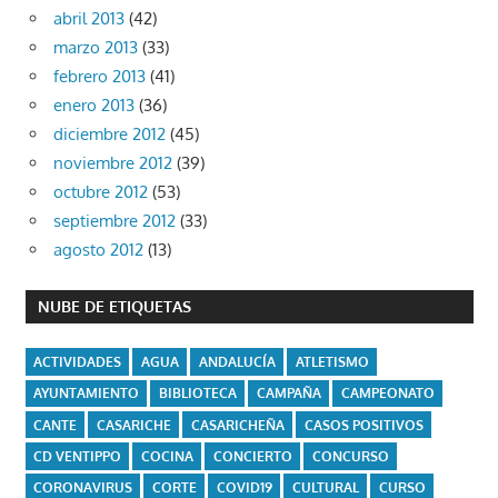
abril 2013
(42)
marzo 2013
(33)
febrero 2013
(41)
enero 2013
(36)
diciembre 2012
(45)
noviembre 2012
(39)
octubre 2012
(53)
septiembre 2012
(33)
agosto 2012
(13)
NUBE DE ETIQUETAS
ACTIVIDADES
AGUA
ANDALUCÍA
ATLETISMO
AYUNTAMIENTO
BIBLIOTECA
CAMPAÑA
CAMPEONATO
CANTE
CASARICHE
CASARICHEÑA
CASOS POSITIVOS
CD VENTIPPO
COCINA
CONCIERTO
CONCURSO
CORONAVIRUS
CORTE
COVID19
CULTURAL
CURSO