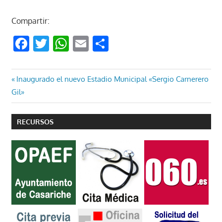
Compartir:
Facebook
Twitter
WhatsApp
Email
Compartir
Navegación
Entrada
Inaugurado el nuevo Estadio Municipal «Sergio Carnerero
anterior:
Gil»
de
entradas
RECURSOS