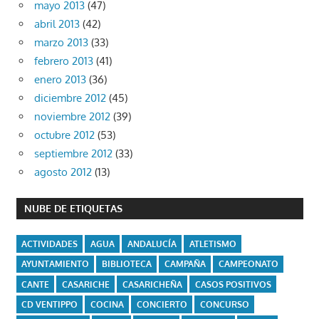
mayo 2013
(47)
abril 2013
(42)
marzo 2013
(33)
febrero 2013
(41)
enero 2013
(36)
diciembre 2012
(45)
noviembre 2012
(39)
octubre 2012
(53)
septiembre 2012
(33)
agosto 2012
(13)
NUBE DE ETIQUETAS
ACTIVIDADES
AGUA
ANDALUCÍA
ATLETISMO
AYUNTAMIENTO
BIBLIOTECA
CAMPAÑA
CAMPEONATO
CANTE
CASARICHE
CASARICHEÑA
CASOS POSITIVOS
CD VENTIPPO
COCINA
CONCIERTO
CONCURSO