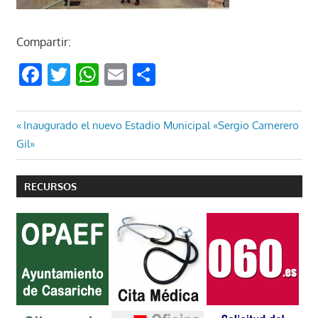
Compartir:
Facebook
Twitter
WhatsApp
Email
Compartir
Navegación
Entrada
Inaugurado el nuevo Estadio Municipal «Sergio Carnerero
anterior:
Gil»
de
entradas
RECURSOS