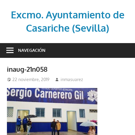
Saltar
al
Excmo. Ayuntamiento de
contenido
Casariche (Sevilla)
Web
oficial
NAVEGACIÓN
del
Ayuntamiento
inaug-21n058
de
Casariche
22 noviembre, 2019
inmasuarez
(Sevilla)