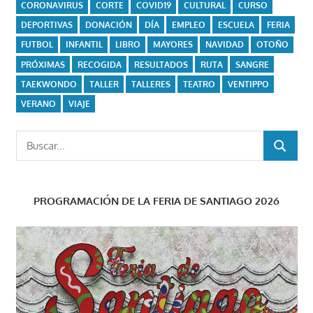
CORONAVIRUS
CORTE
COVID19
CULTURAL
CURSO
DEPORTIVAS
DONACIÓN
DÍA
EMPLEO
ESCUELA
FERIA
FUTBOL
INFANTIL
LIBRO
MAYORES
NAVIDAD
OTOÑO
PRÓXIMAS
RECOGIDA
RESULTADOS
RUTA
SANGRE
TAEKWONDO
TALLER
TALLERES
TEATRO
VENTIPPO
VERANO
VIAJE
Buscar:
BUSCAR
PROGRAMACIÓN DE LA FERIA DE SANTIAGO 2026