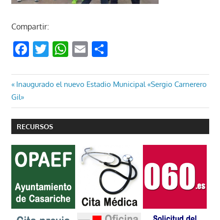
Compartir:
Facebook
Twitter
WhatsApp
Email
Compartir
Navegación
Entrada
Inaugurado el nuevo Estadio Municipal «Sergio Carnerero
anterior:
Gil»
de
entradas
RECURSOS