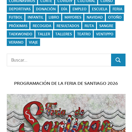
CORONAVIRUS
CORTE
COVID19
CULTURAL
CURSO
DEPORTIVAS
DONACIÓN
DÍA
EMPLEO
ESCUELA
FERIA
FUTBOL
INFANTIL
LIBRO
MAYORES
NAVIDAD
OTOÑO
PRÓXIMAS
RECOGIDA
RESULTADOS
RUTA
SANGRE
TAEKWONDO
TALLER
TALLERES
TEATRO
VENTIPPO
VERANO
VIAJE
Buscar:
BUSCAR
PROGRAMACIÓN DE LA FERIA DE SANTIAGO 2026