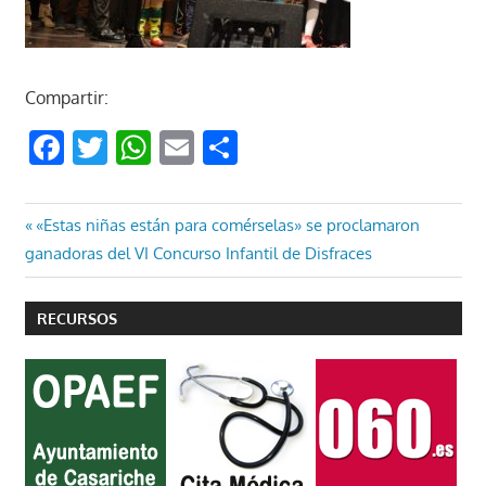
Compartir:
Facebook
Twitter
WhatsApp
Email
Compartir
Navegación
Entrada
«Estas niñas están para comérselas» se proclamaron
anterior:
ganadoras del VI Concurso Infantil de Disfraces
de
entradas
RECURSOS