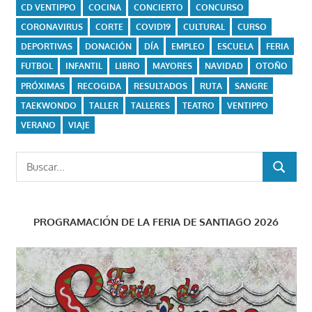
CD VENTIPPO
COCINA
CONCIERTO
CONCURSO
CORONAVIRUS
CORTE
COVID19
CULTURAL
CURSO
DEPORTIVAS
DONACIÓN
DÍA
EMPLEO
ESCUELA
FERIA
FUTBOL
INFANTIL
LIBRO
MAYORES
NAVIDAD
OTOÑO
PRÓXIMAS
RECOGIDA
RESULTADOS
RUTA
SANGRE
TAEKWONDO
TALLER
TALLERES
TEATRO
VENTIPPO
VERANO
VIAJE
Buscar:
BUSCAR
PROGRAMACIÓN DE LA FERIA DE SANTIAGO 2026