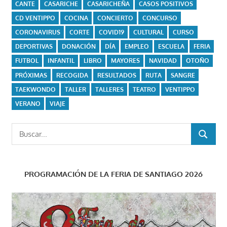
CANTE
CASARICHE
CASARICHEÑA
CASOS POSITIVOS
CD VENTIPPO
COCINA
CONCIERTO
CONCURSO
CORONAVIRUS
CORTE
COVID19
CULTURAL
CURSO
DEPORTIVAS
DONACIÓN
DÍA
EMPLEO
ESCUELA
FERIA
FUTBOL
INFANTIL
LIBRO
MAYORES
NAVIDAD
OTOÑO
PRÓXIMAS
RECOGIDA
RESULTADOS
RUTA
SANGRE
TAEKWONDO
TALLER
TALLERES
TEATRO
VENTIPPO
VERANO
VIAJE
Buscar:
BUSCAR
PROGRAMACIÓN DE LA FERIA DE SANTIAGO 2026