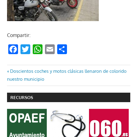
Compartir:
Facebook
Twitter
WhatsApp
Email
Compartir
Navegación
Entrada
Doscientos coches y motos clásicas llenaron de colorido
anterior:
nuestro municipio
de
entradas
RECURSOS