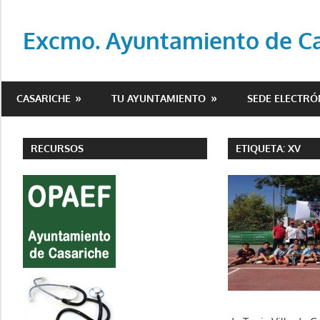
Saltar
al
Excmo. Ayuntamiento de Cas
contenido
Web
oficial
CASARICHE
TU AYUNTAMIENTO
SEDE ELECTRÓ
del
Ayuntamiento
de
RECURSOS
ETIQUETA:
XV
Casariche
(Sevilla)