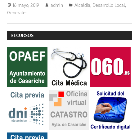
16 mayo, 2019
admin
Alcaldía
,
Desarrollo Local
,
Generales
RECURSOS