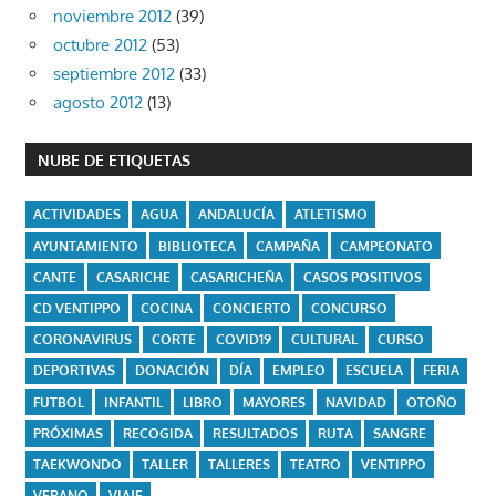
noviembre 2012
(39)
octubre 2012
(53)
septiembre 2012
(33)
agosto 2012
(13)
NUBE DE ETIQUETAS
ACTIVIDADES
AGUA
ANDALUCÍA
ATLETISMO
AYUNTAMIENTO
BIBLIOTECA
CAMPAÑA
CAMPEONATO
CANTE
CASARICHE
CASARICHEÑA
CASOS POSITIVOS
CD VENTIPPO
COCINA
CONCIERTO
CONCURSO
CORONAVIRUS
CORTE
COVID19
CULTURAL
CURSO
DEPORTIVAS
DONACIÓN
DÍA
EMPLEO
ESCUELA
FERIA
FUTBOL
INFANTIL
LIBRO
MAYORES
NAVIDAD
OTOÑO
PRÓXIMAS
RECOGIDA
RESULTADOS
RUTA
SANGRE
TAEKWONDO
TALLER
TALLERES
TEATRO
VENTIPPO
VERANO
VIAJE