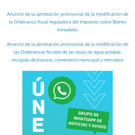
Anuncio de la aprobación provisional de la modificación de
la Ordenanza fiscal reguladora del Impuesto sobre Bienes
Inmuebles
Anuncio de la aprobación provisional de la modificación de
las Ordenanzas fiscales de las tasas de agua potable,
recogida de basuras, cementerio municipal y mercados