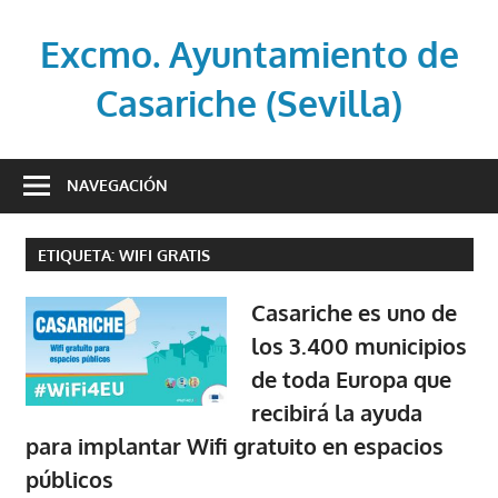
Saltar
al
Excmo. Ayuntamiento de
contenido
Casariche (Sevilla)
Web
oficial
NAVEGACIÓN
del
Ayuntamiento
ETIQUETA:
WIFI GRATIS
de
Casariche
Casariche es uno de
(Sevilla)
los 3.400 municipios
de toda Europa que
recibirá la ayuda
para implantar Wifi gratuito en espacios
públicos