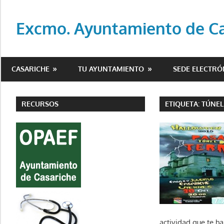
Saltar
al
Excmo. Ayuntamiento de Cas
contenido
Web
oficial
CASARICHE
TU AYUNTAMIENTO
SEDE ELECTRÓ
del
Ayuntamiento
de
RECURSOS
ETIQUETA:
TÚNEL
Casariche
(Sevilla)
actividad que te ha