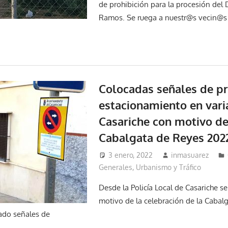
de prohibición para la procesión de
Ramos. Se ruega a nuestr@s vecin@s
Colocadas señales de pr
estacionamiento en vari
Casariche con motivo de
Cabalgata de Reyes 202
3 enero, 2022
inmasuarez
Generales
,
Urbanismo y Tráfico
Desde la Policía Local de Casariche s
motivo de la celebración de la Cabal
ado señales de