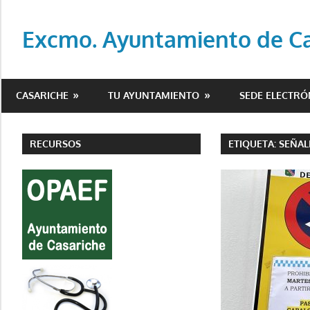
Saltar
al
Excmo. Ayuntamiento de Cas
contenido
Web
oficial
CASARICHE
TU AYUNTAMIENTO
SEDE ELECTRÓ
del
Ayuntamiento
de
RECURSOS
ETIQUETA:
SEÑAL
Casariche
(Sevilla)