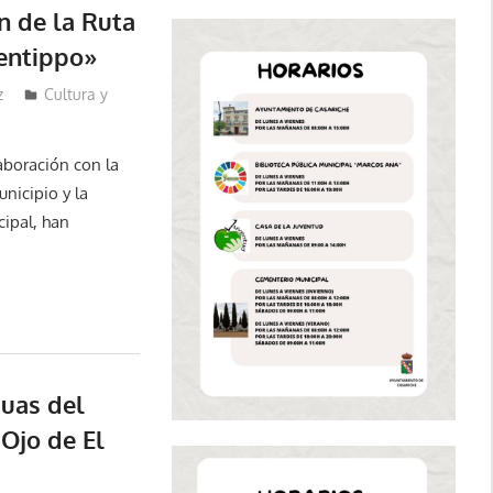
n de la Ruta
Ventippo»
z
Cultura y
aboración con la
nicipio y la
cipal, han
uas del
«Ojo de El